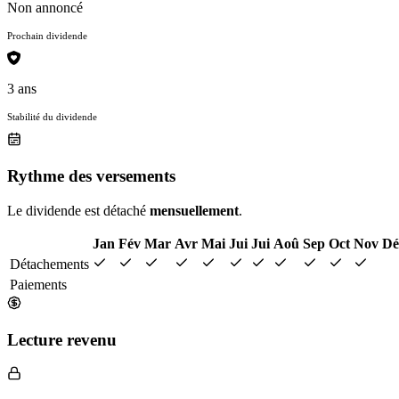
Non annoncé
Prochain dividende
3 ans
Stabilité du dividende
Rythme des versements
Le dividende est détaché
mensuellement
.
Jan
Fév
Mar
Avr
Mai
Jui
Jui
Aoû
Sep
Oct
Nov
Dé
Détachements
Paiements
Lecture revenu