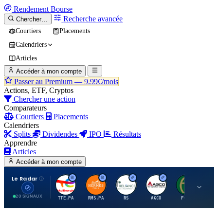
Rendement
Bourse
Recherche avancée
Chercher…
Courtiers
Placements
Calendriers
Articles
Accéder à mon compte
Passer au Premium —
9.99€/mois
Actions, ETF, Cryptos
Chercher une action
Comparateurs
Courtiers
Placements
Calendriers
Splits
Dividendes
IPO
Résultats
Apprendre
Articles
Accéder à mon compte
Le Radar
T
H
R
A
F
20 SIGNAUX
TTE.PA
RMS.PA
RS
AGCO
FCFS
MC