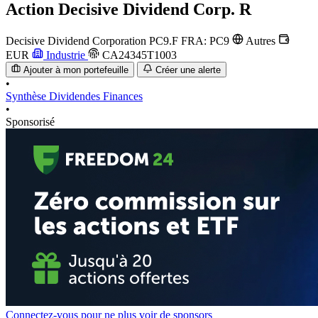
Action
Decisive Dividend Corp. R
Decisive Dividend Corporation
PC9.F
FRA: PC9
Autres
EUR
Industrie
CA24345T1003
Ajouter à mon portefeuille
Créer une alerte
•
Synthèse
Dividendes
Finances
•
Sponsorisé
Connectez-vous pour ne plus voir de sponsors