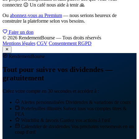
connectez 😉 Un café nous aide à tenir 🙏
Ou
abonnez-vous au Premium
— nous serions heureux de
construire la plateforme selon vos besoins.
Faire un don
© 2026 RendementBourse — Tous droits réservés
Mentions légales
CGV
Consentement RGPD
Rendement
Bourse
Tout pour suivre vos dividendes —
gratuitement
Créez votre compte en 30 secondes et accédez à :
Alertes personnalisées
Dividendes & variations de cours
Portefeuilles illimités
Suivez tous vos comptes titres &
PEA
Watchlist & favoris
Gardez vos actions à l'œil
Calendrier de dividendes
Vos prochains versements en un
coup d'œil