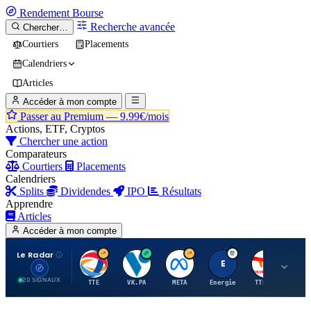
Rendement
Bourse
Recherche avancée
Chercher…
Courtiers
Placements
Calendriers
Articles
Accéder à mon compte
Passer au Premium —
9.99€/mois
Actions, ETF, Cryptos
Chercher une action
Comparateurs
Courtiers
Placements
Calendriers
Splits
Dividendes
IPO
Résultats
Apprendre
Articles
Accéder à mon compte
Le Radar
T
V
M
E
T
20 SIGNAUX
TTE
VK.PA
META
Energie
TTE.PA
RMS