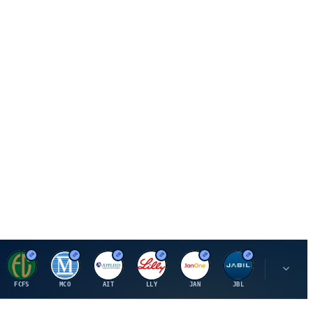
F
M
A
E
J
J
P
FCFS
MCO
AIT
LLY
JAN
JBL
PSHZF