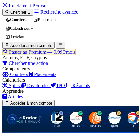
Rendement
Bourse
Recherche avancée
Chercher…
Courtiers
Placements
Calendriers
Articles
Accéder à mon compte
Passer au Premium —
9.99€/mois
Actions, ETF, Cryptos
Chercher une action
Comparateurs
Courtiers
Placements
Calendriers
Splits
Dividendes
IPO
Résultats
Apprendre
Articles
Accéder à mon compte
Le Radar
T
A
I
Q
T
20 SIGNAUX
TTWO
MT.AS
INGA.AS
QCOM
TTE