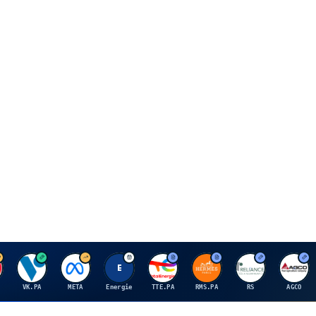
V
M
E
T
H
R
A
VK.PA
META
Energie
TTE.PA
RMS.PA
RS
AGCO