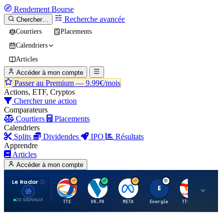
Rendement
Bourse
Recherche avancée
Chercher…
Courtiers
Placements
Calendriers
Articles
Accéder à mon compte
Passer au Premium —
9.99€/mois
Actions, ETF, Cryptos
Chercher une action
Comparateurs
Courtiers
Placements
Calendriers
Splits
Dividendes
IPO
Résultats
Apprendre
Articles
Accéder à mon compte
Le Radar
T
V
M
E
T
20 SIGNAUX
TTE
VK.PA
META
Energie
TTE.PA
RMS