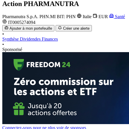
Action
PHARMANUTRA
Pharmanutra S.p.A.
PHN.MI
BIT: PHN
Italie
EUR
Santé
IT0005274094
Ajouter à mon portefeuille
Créer une alerte
•
Synthèse
Dividendes
Finances
•
Sponsorisé
Connectez-vous pour ne plus voir de sponsors