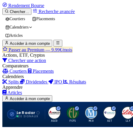
Rendement
Bourse
Recherche avancée
Chercher…
Courtiers
Placements
Calendriers
Articles
Accéder à mon compte
Passer au Premium —
9.99€/mois
Actions, ETF, Cryptos
Chercher une action
Comparateurs
Courtiers
Placements
Calendriers
Splits
Dividendes
IPO
Résultats
Apprendre
Articles
Accéder à mon compte
Le Radar
A
F
M
A
E
20 SIGNAUX
AGCO
FCFS
MCO
AIT
LLY