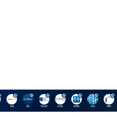
J
J
P
O
H
H
U
JAN
JBL
PSHZF
OXSQ
HRZN
HIW
UMH