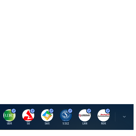
U
S
S
S
L
R
P
UDR
SO
SWX
SIGI
LNN
ROK
PSMT