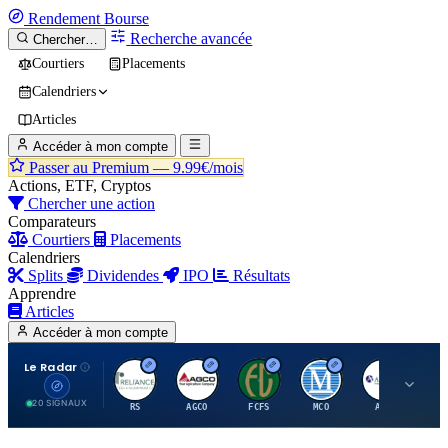
Rendement
Bourse
Recherche avancée
Chercher…
Courtiers
Placements
Calendriers
Articles
Accéder à mon compte
Passer au Premium —
9.99€/mois
Actions, ETF, Cryptos
Chercher une action
Comparateurs
Courtiers
Placements
Calendriers
Splits
Dividendes
IPO
Résultats
Apprendre
Articles
Accéder à mon compte
Le Radar
R
A
F
M
A
20 SIGNAUX
RS
AGCO
FCFS
MCO
AIT
LL