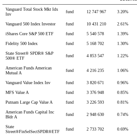
Vanguard Total Stock Mkt Idx
fund
12 747 967
3.20%
Inv
Vanguard 500 Index Investor
fund
10 431 210
2.61%
iShares Core S&P 500 ETF
fund
5 540 578
1.39%
Fidelity 500 Index
fund
5 168 702
1.30%
State Street® SPDR® S&P
fund
4 853 547
1.22%
500® ETF
American Funds American
fund
4 216 235
1.06%
Mutual A
Vanguard Value Index Inv
fund
3 820 671
0.96%
MFS Value A
fund
3 376 948
0.85%
Putnam Large Cap Value A
fund
3 226 593
0.81%
American Funds Capital Inc
fund
2 948 630
0.74%
Bldr A
State
fund
2 733 702
0.69%
Street®FinSelSectSPDR®ETF