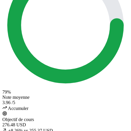
79%
Note moyenne
3.96
/5
Accumuler
Objectif de cours
276.48
USD
+8.26% vs 255.37 USD