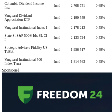
Columbia Dividend Income
fund
2 708 751
0.68%
Inst
Vanguard Dividend
fund
2 190 559
0.55%
Appreciation ETF
Vanguard Institutional Index I
fund
2 178 213
0.55%
State St S&P 500® Idx SL Cl
fund
2 133 724
0.53%
I
Strategic Advisers Fidelity US
fund
1 956 517
0.49%
TtlStk
Vanguard Institutional 500
fund
1 814 563
0.45%
Index Trust
Sponsorisé