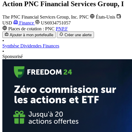
Action
PNC Financial Services Group, I
The PNC Financial Services Group, Inc.
PNC
États-Unis
USD
Finance
US6934751057
Places de cotation :
PNC
PNP.F
Ajouter à mon portefeuille
Créer une alerte
•
Synthèse
Dividendes
Finances
•
Sponsorisé