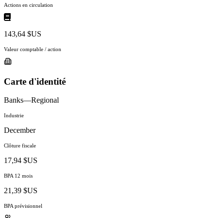
Actions en circulation
143,64 $US
Valeur comptable / action
Carte d'identité
Banks—Regional
Industrie
December
Clôture fiscale
17,94 $US
BPA 12 mois
21,39 $US
BPA prévisionnel