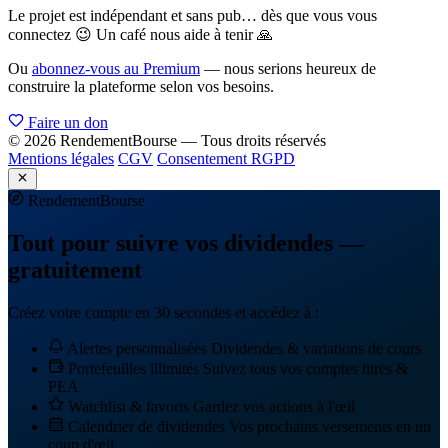
Le projet est indépendant et sans pub… dès que vous vous
connectez 😉 Un café nous aide à tenir 🙏
Ou
abonnez-vous au Premium
— nous serions heureux de
construire la plateforme selon vos besoins.
Faire un don
© 2026 RendementBourse — Tous droits réservés
Mentions légales
CGV
Consentement RGPD
Rendement
Bourse
Tout pour suivre vos dividendes —
gratuitement
Créez votre compte en 30 secondes et accédez à :
Alertes personnalisées
Dividendes & variations de cours
Portefeuilles illimités
Suivez tous vos comptes titres &
PEA
Watchlist & favoris
Gardez vos actions à l'œil
Calendrier de dividendes
Vos prochains versements en un
coup d'œil