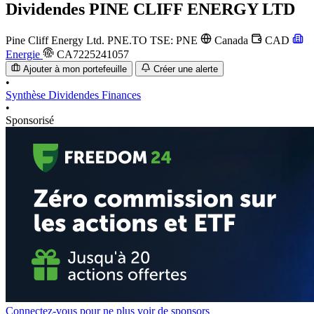
Dividendes
PINE CLIFF ENERGY LTD
Pine Cliff Energy Ltd.
PNE.TO
TSE: PNE
Canada
CAD
Energie
CA7225241057
Ajouter à mon portefeuille
Créer une alerte
•
Synthèse
Dividendes
Finances
•
Sponsorisé
Connectez-vous pour ne plus voir de sponsors