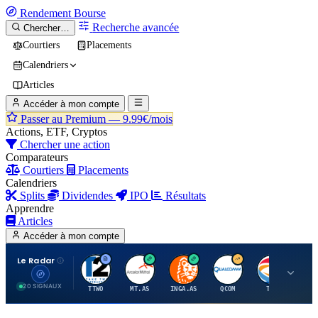
Rendement
Bourse
Recherche avancée
Chercher…
Courtiers
Placements
Calendriers
Articles
Accéder à mon compte
Passer au Premium —
9.99€/mois
Actions, ETF, Cryptos
Chercher une action
Comparateurs
Courtiers
Placements
Calendriers
Splits
Dividendes
IPO
Résultats
Apprendre
Articles
Accéder à mon compte
Le Radar
T
A
I
Q
T
20 SIGNAUX
TTWO
MT.AS
INGA.AS
QCOM
TTE
VK.