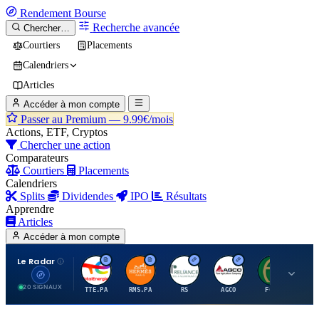
Rendement
Bourse
Recherche avancée
Chercher…
Courtiers
Placements
Calendriers
Articles
Accéder à mon compte
Passer au Premium —
9.99€/mois
Actions, ETF, Cryptos
Chercher une action
Comparateurs
Courtiers
Placements
Calendriers
Splits
Dividendes
IPO
Résultats
Apprendre
Articles
Accéder à mon compte
Le Radar
T
H
R
A
F
20 SIGNAUX
TTE.PA
RMS.PA
RS
AGCO
FCFS
MC