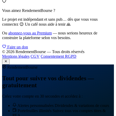
Vous aimez RendementBourse ?
Le projet est indépendant et sans pub… dès que vous vous
connectez 😉 Un café nous aide à tenir 🙏
Ou
abonnez-vous au Premium
— nous serions heureux de
construire la plateforme selon vos besoins.
Faire un don
© 2026 RendementBourse — Tous droits réservés
Mentions légales
CGV
Consentement RGPD
Rendement
Bourse
Tout pour suivre vos dividendes —
gratuitement
Créez votre compte en 30 secondes et accédez à :
Alertes personnalisées
Dividendes & variations de cours
Portefeuilles illimités
Suivez tous vos comptes titres &
PEA