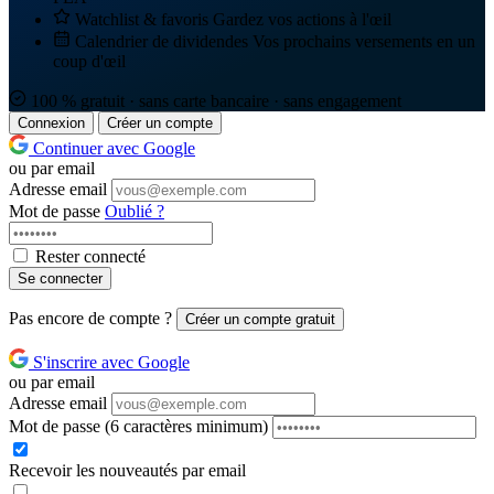
Watchlist & favoris
Gardez vos actions à l'œil
Calendrier de dividendes
Vos prochains versements en un
coup d'œil
100 % gratuit · sans carte bancaire · sans engagement
Connexion
Créer un compte
Continuer avec Google
ou par email
Adresse email
Mot de passe
Oublié ?
Rester connecté
Se connecter
Pas encore de compte ?
Créer un compte gratuit
S'inscrire avec Google
ou par email
Adresse email
Mot de passe
(6 caractères minimum)
Recevoir les nouveautés par email