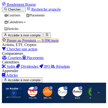
Rendement
Bourse
Recherche avancée
Chercher…
Courtiers
Placements
Calendriers
Articles
Accéder à mon compte
Passer au Premium —
9.99€/mois
Actions, ETF, Cryptos
Chercher une action
Comparateurs
Courtiers
Placements
Calendriers
Splits
Dividendes
IPO
Résultats
Apprendre
Articles
Accéder à mon compte
Le Radar
T
H
R
A
F
20 SIGNAUX
TTE.PA
RMS.PA
RS
AGCO
FCFS
MC