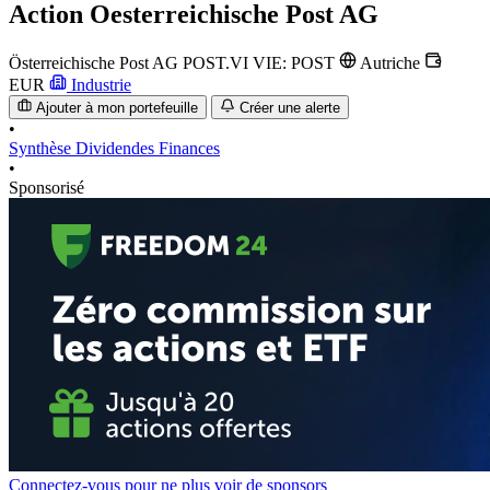
Action
Oesterreichische Post AG
Österreichische Post AG
POST.VI
VIE: POST
Autriche
EUR
Industrie
Ajouter à mon portefeuille
Créer une alerte
•
Synthèse
Dividendes
Finances
•
Sponsorisé
Connectez-vous pour ne plus voir de sponsors