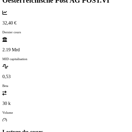
Oesterreichische Post AG
POST.VI
32,40 €
Dernier cours
2.19 Mrd
MID capitalisation
0,53
Beta
30 k
Volume
Lecture du cours