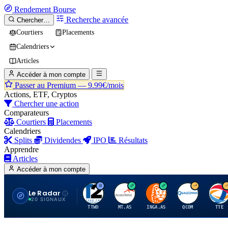
Rendement
Bourse
Recherche avancée
Chercher…
Courtiers
Placements
Calendriers
Articles
Accéder à mon compte
Passer au Premium —
9.99€/mois
Actions, ETF, Cryptos
Chercher une action
Comparateurs
Courtiers
Placements
Calendriers
Splits
Dividendes
IPO
Résultats
Apprendre
Articles
Accéder à mon compte
Le Radar
T
A
I
Q
T
20 SIGNAUX
TTWO
MT.AS
INGA.AS
QCOM
TTE