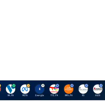
V
M
E
T
H
R
A
VK.PA
META
Energie
TTE.PA
RMS.PA
RS
AGCO