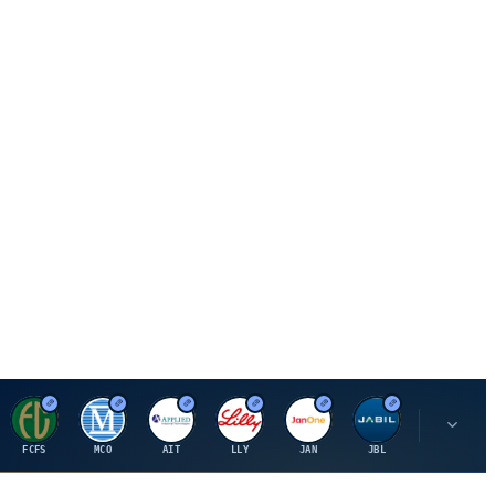
F
M
A
E
J
J
P
FCFS
MCO
AIT
LLY
JAN
JBL
PSHZF