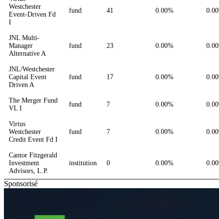
Westchester
fund
41
0.00%
0.0
Event-Driven Fd
I
JNL Multi-
Manager
fund
23
0.00%
0.0
Alternative A
JNL/Westchester
Capital Event
fund
17
0.00%
0.0
Driven A
The Merger Fund
fund
7
0.00%
0.0
VL I
Virtus
Westchester
fund
7
0.00%
0.0
Credit Event Fd I
Cantor Fitzgerald
Investment
institution
0
0.00%
0.0
Advisors, L.P.
Sponsorisé