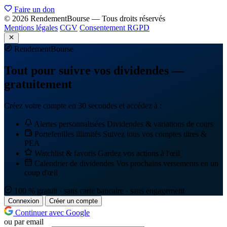
Faire un don
© 2026 RendementBourse — Tous droits réservés
Mentions légales
CGV
Consentement RGPD
Rendement
Bourse
Tout pour suivre vos dividendes —
gratuitement
Créez votre compte en 30 secondes et accédez à :
Alertes personnalisées
Dividendes & variations de cours
Portefeuilles illimités
Suivez tous vos comptes titres &
PEA
Watchlist & favoris
Gardez vos actions à l'œil
Calendrier de dividendes
Vos prochains versements en un
coup d'œil
100 % gratuit · sans carte bancaire · sans engagement
Connexion
Créer un compte
Continuer avec Google
ou par email