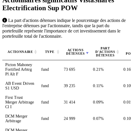
Actionnaires significatifs VistaShares
Electrification Sup
POW
La part d'actions détenues indique le pourcentage des actions de
l'entreprise détenues par l'actionnaire, tandis que la part du
portefeuille représente l'importance de cet investissement dans le
portefeuille total de l'actionnaire.
PART
ACTIONS
ACTIONNAIRE
TYPE
D'ACTIONS
DÉTENUES
PO
DÉTENUES
Picton Mahoney
Fortified Arbtrg
fund
73 695
0.21%
0.1
Pl Alt F
AB Event Driven
fund
39 235
0.11%
0.1
S1 USD
First Trust
Merger Arbitrage
fund
31 414
0.09%
0.0
Cl I
DCM Merger
fund
24 999
0.07%
0.1
Arbitrage
DCM Merger