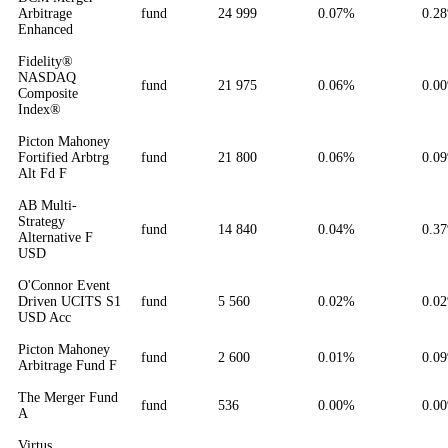
Arbitrage
fund
24 999
0.07%
0.2
Enhanced
Fidelity®
NASDAQ
fund
21 975
0.06%
0.0
Composite
Index®
Picton Mahoney
Fortified Arbtrg
fund
21 800
0.06%
0.0
Alt Fd F
AB Multi-
Strategy
fund
14 840
0.04%
0.3
Alternative F
USD
O'Connor Event
Driven UCITS S1
fund
5 560
0.02%
0.0
USD Acc
Picton Mahoney
fund
2 600
0.01%
0.0
Arbitrage Fund F
The Merger Fund
fund
536
0.00%
0.0
A
Virtus