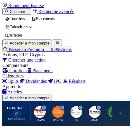
Rendement
Bourse
Recherche avancée
Chercher…
Courtiers
Placements
Calendriers
Articles
Accéder à mon compte
Passer au Premium —
9.99€/mois
Actions, ETF, Cryptos
Chercher une action
Comparateurs
Courtiers
Placements
Calendriers
Splits
Dividendes
IPO
Résultats
Apprendre
Articles
Accéder à mon compte
Le Radar
T
H
R
A
F
20 SIGNAUX
TTE.PA
RMS.PA
RS
AGCO
FCFS
MC