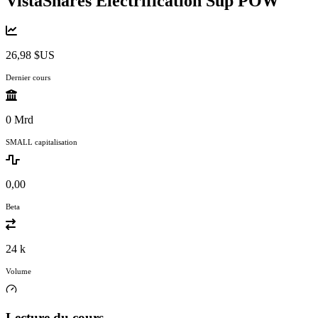
VistaShares Electrification Sup
POW
26,98 $US
Dernier cours
0 Mrd
SMALL capitalisation
0,00
Beta
24 k
Volume
Lecture du cours