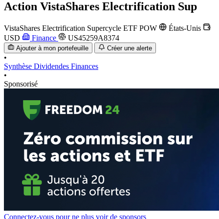
Action
VistaShares Electrification Sup
VistaShares Electrification Supercycle ETF
POW
États-Unis
USD
Finance
US45259A8374
Ajouter à mon portefeuille
Créer une alerte
•
Synthèse
Dividendes
Finances
•
Sponsorisé
Connectez-vous pour ne plus voir de sponsors