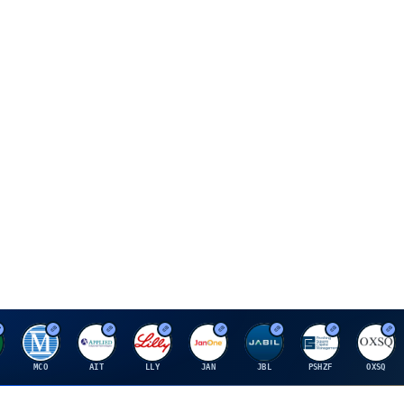
M
A
E
J
J
P
O
MCO
AIT
LLY
JAN
JBL
PSHZF
OXSQ