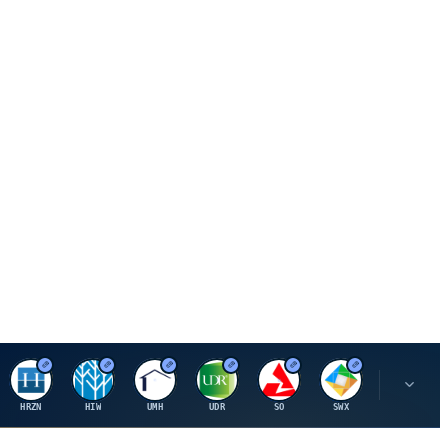
H
H
U
U
S
S
S
HRZN
HIW
UMH
UDR
SO
SWX
SIGI