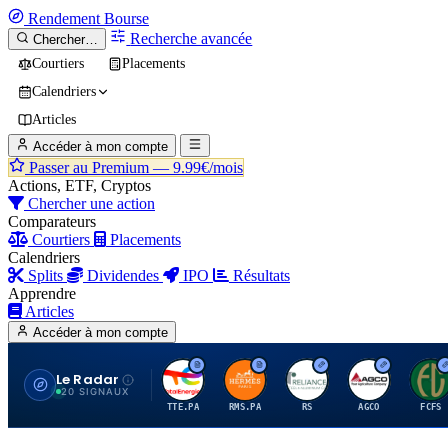
Rendement
Bourse
Recherche avancée
Chercher…
Courtiers
Placements
Calendriers
Articles
Accéder à mon compte
Passer au Premium —
9.99€/mois
Actions, ETF, Cryptos
Chercher une action
Comparateurs
Courtiers
Placements
Calendriers
Splits
Dividendes
IPO
Résultats
Apprendre
Articles
Accéder à mon compte
Le Radar
T
H
R
A
F
20 SIGNAUX
TTE.PA
RMS.PA
RS
AGCO
FCFS