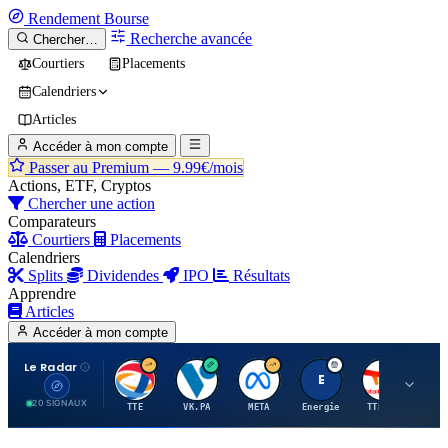
Rendement
Bourse
Recherche avancée
Chercher…
Courtiers
Placements
Calendriers
Articles
Accéder à mon compte
Passer au Premium —
9.99€/mois
Actions, ETF, Cryptos
Chercher une action
Comparateurs
Courtiers
Placements
Calendriers
Splits
Dividendes
IPO
Résultats
Apprendre
Articles
Accéder à mon compte
Le Radar
T
V
M
E
T
20 SIGNAUX
TTE
VK.PA
META
Energie
TTE.PA
RMS