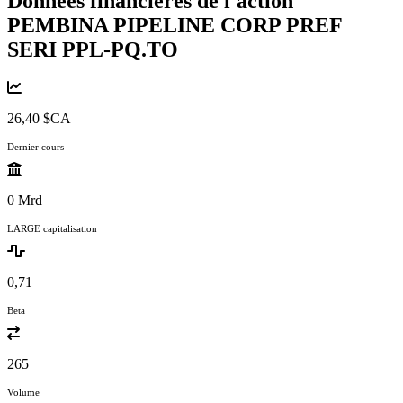
Données financières de l'action
PEMBINA PIPELINE CORP PREF
SERI
PPL-PQ.TO
26,40 $CA
Dernier cours
0 Mrd
LARGE capitalisation
0,71
Beta
265
Volume