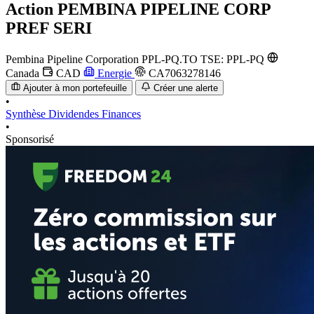
Action
PEMBINA PIPELINE CORP
PREF SERI
Pembina Pipeline Corporation
PPL-PQ.TO
TSE: PPL-PQ
Canada
CAD
Energie
CA7063278146
Ajouter à mon portefeuille
Créer une alerte
•
Synthèse
Dividendes
Finances
•
Sponsorisé