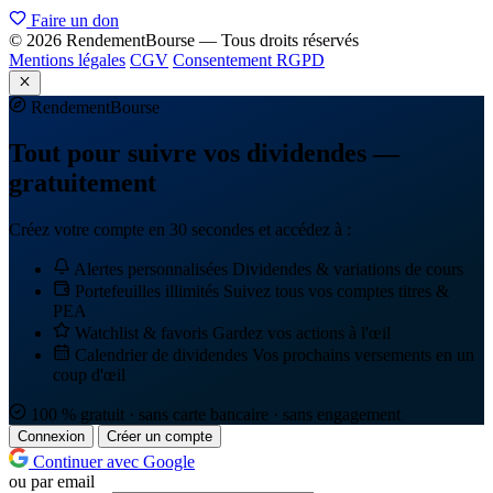
Faire un don
© 2026 RendementBourse — Tous droits réservés
Mentions légales
CGV
Consentement RGPD
Rendement
Bourse
Tout pour suivre vos dividendes —
gratuitement
Créez votre compte en 30 secondes et accédez à :
Alertes personnalisées
Dividendes & variations de cours
Portefeuilles illimités
Suivez tous vos comptes titres &
PEA
Watchlist & favoris
Gardez vos actions à l'œil
Calendrier de dividendes
Vos prochains versements en un
coup d'œil
100 % gratuit · sans carte bancaire · sans engagement
Connexion
Créer un compte
Continuer avec Google
ou par email