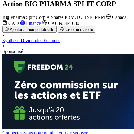
Action
BIG PHARMA SPLIT CORP
Big Pharma Split Corp A Shares
PRM.TO
TSE: PRM
Canada
CAD
Finance
CA08934P1080
Ajouter à mon portefeuille
Créer une alerte
•
Synthèse
Dividendes
Finances
•
Sponsorisé
Connectez-vous pour ne plus voir de sponsors