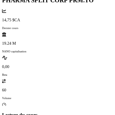
PHARMA SPLIT CORP
PRM.TO
14,75 $CA
Dernier cours
19.24 M
NANO capitalisation
0,00
Beta
60
Volume
Lecture du cours