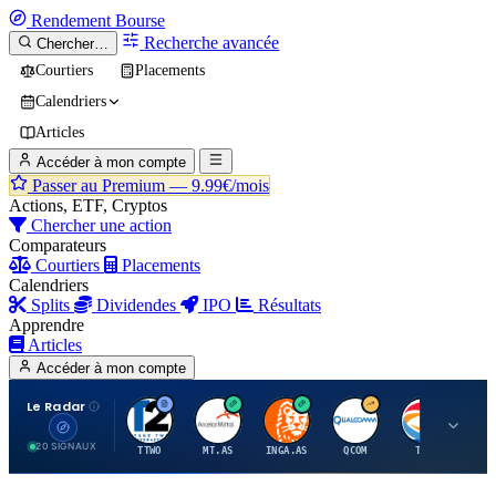
Rendement
Bourse
Recherche avancée
Chercher…
Courtiers
Placements
Calendriers
Articles
Accéder à mon compte
Passer au Premium —
9.99€/mois
Actions, ETF, Cryptos
Chercher une action
Comparateurs
Courtiers
Placements
Calendriers
Splits
Dividendes
IPO
Résultats
Apprendre
Articles
Accéder à mon compte
Le Radar
T
A
I
Q
T
20 SIGNAUX
TTWO
MT.AS
INGA.AS
QCOM
TTE
VK.