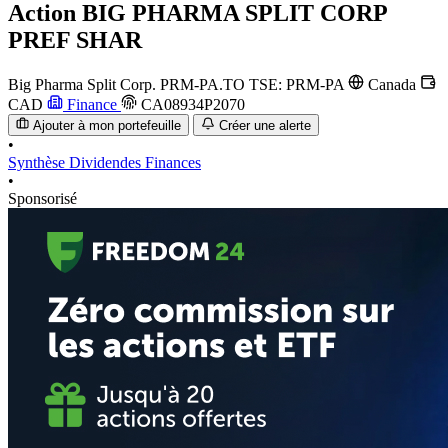
Action
BIG PHARMA SPLIT CORP
PREF SHAR
Big Pharma Split Corp.
PRM-PA.TO
TSE: PRM-PA
Canada
CAD
Finance
CA08934P2070
Ajouter à mon portefeuille
Créer une alerte
•
Synthèse
Dividendes
Finances
•
Sponsorisé