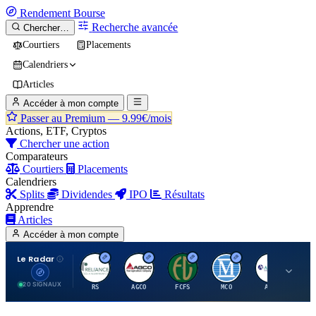
Rendement
Bourse
Recherche avancée
Chercher…
Courtiers
Placements
Calendriers
Articles
Accéder à mon compte
Passer au Premium —
9.99€/mois
Actions, ETF, Cryptos
Chercher une action
Comparateurs
Courtiers
Placements
Calendriers
Splits
Dividendes
IPO
Résultats
Apprendre
Articles
Accéder à mon compte
Le Radar
R
A
F
M
A
20 SIGNAUX
RS
AGCO
FCFS
MCO
AIT
LL