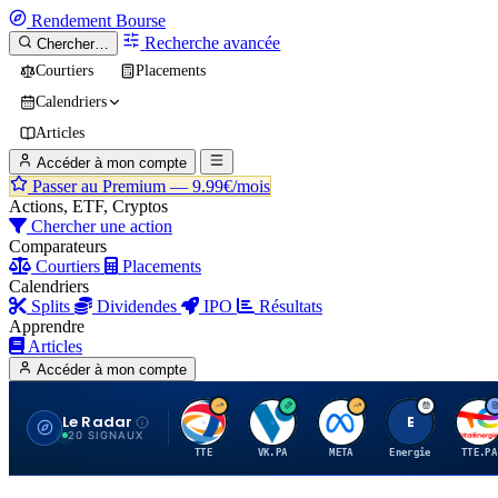
Rendement
Bourse
Recherche avancée
Chercher…
Courtiers
Placements
Calendriers
Articles
Accéder à mon compte
Passer au Premium —
9.99€/mois
Actions, ETF, Cryptos
Chercher une action
Comparateurs
Courtiers
Placements
Calendriers
Splits
Dividendes
IPO
Résultats
Apprendre
Articles
Accéder à mon compte
Le Radar
T
V
M
E
T
20 SIGNAUX
TTE
VK.PA
META
Energie
TTE.PA