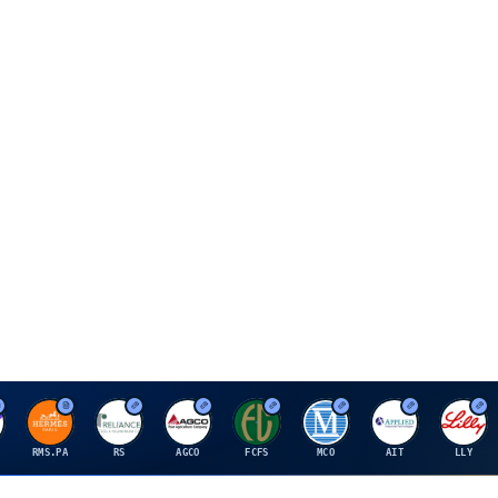
H
R
A
F
M
A
E
RMS.PA
RS
AGCO
FCFS
MCO
AIT
LLY