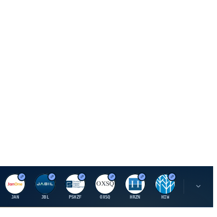
J
J
P
O
H
H
U
JAN
JBL
PSHZF
OXSQ
HRZN
HIW
UMH