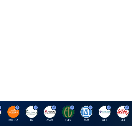
H
R
A
F
M
A
E
RMS.PA
RS
AGCO
FCFS
MCO
AIT
LLY