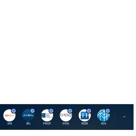
J
J
P
O
H
H
U
JAN
JBL
PSHZF
OXSQ
HRZN
HIW
UMH