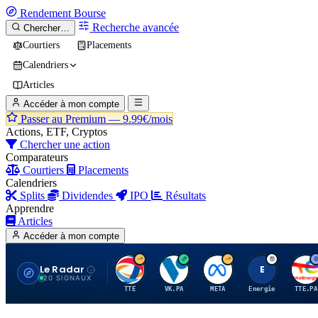
Rendement
Bourse
Recherche avancée
Chercher…
Courtiers
Placements
Calendriers
Articles
Accéder à mon compte
Passer au Premium —
9.99€/mois
Actions, ETF, Cryptos
Chercher une action
Comparateurs
Courtiers
Placements
Calendriers
Splits
Dividendes
IPO
Résultats
Apprendre
Articles
Accéder à mon compte
Le Radar
T
V
M
E
T
20 SIGNAUX
TTE
VK.PA
META
Energie
TTE.PA