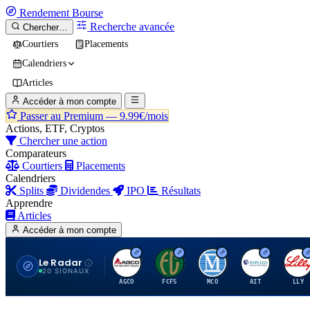
Rendement
Bourse
Recherche avancée
Chercher…
Courtiers
Placements
Calendriers
Articles
Accéder à mon compte
Passer au Premium —
9.99€/mois
Actions, ETF, Cryptos
Chercher une action
Comparateurs
Courtiers
Placements
Calendriers
Splits
Dividendes
IPO
Résultats
Apprendre
Articles
Accéder à mon compte
Le Radar
A
F
M
A
E
20 SIGNAUX
AGCO
FCFS
MCO
AIT
LLY