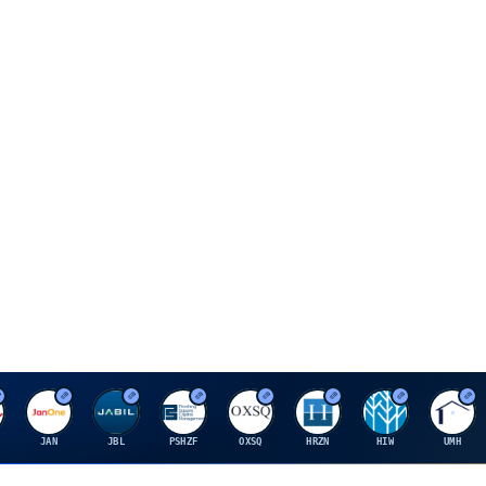
J
J
P
O
H
H
U
JAN
JBL
PSHZF
OXSQ
HRZN
HIW
UMH