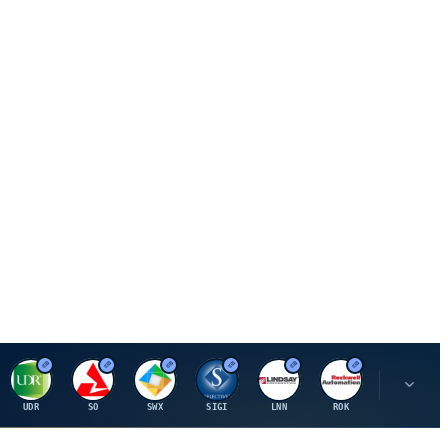
U
S
S
S
L
R
P
UDR
SO
SWX
SIGI
LNN
ROK
PSMT