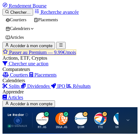
Rendement
Bourse
Recherche avancée
Chercher…
Courtiers
Placements
Calendriers
Articles
Accéder à mon compte
Passer au Premium —
9.99€/mois
Actions, ETF, Cryptos
Chercher une action
Comparateurs
Courtiers
Placements
Calendriers
Splits
Dividendes
IPO
Résultats
Apprendre
Articles
Accéder à mon compte
Le Radar
A
I
Q
T
V
20 SIGNAUX
MT.AS
INGA.AS
QCOM
TTE
VK.PA
ME