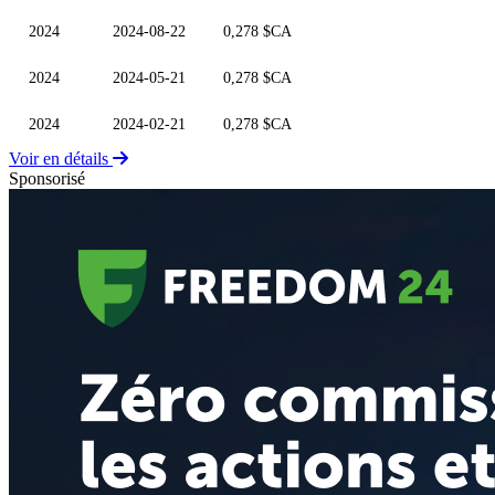
2024
2024-08-22
0,278 $CA
2024
2024-05-21
0,278 $CA
2024
2024-02-21
0,278 $CA
Voir en détails
Sponsorisé