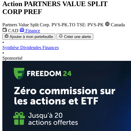
Action
PARTNERS VALUE SPLIT
CORP PREF
Partners Value Split Corp.
PVS-PK.TO
TSE: PVS-PK
Canada
CAD
Finance
Ajouter à mon portefeuille
Créer une alerte
•
Synthèse
Dividendes
Finances
•
Sponsorisé