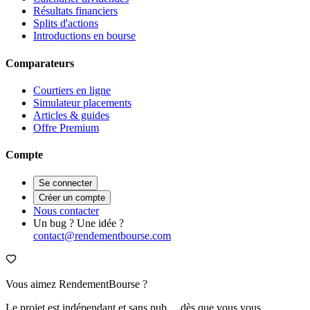
Résultats financiers
Splits d'actions
Introductions en bourse
Comparateurs
Courtiers en ligne
Simulateur placements
Articles & guides
Offre Premium
Compte
Se connecter
Créer un compte
Nous contacter
Un bug ? Une idée ?
contact@rendementbourse.com
Vous aimez RendementBourse ?
Le projet est indépendant et sans pub… dès que vous vous