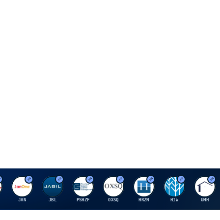
J
J
P
O
H
H
U
JAN
JBL
PSHZF
OXSQ
HRZN
HIW
UMH