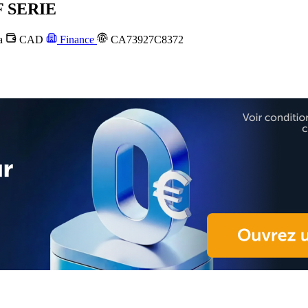
 SERIE
a
CAD
Finance
CA73927C8372