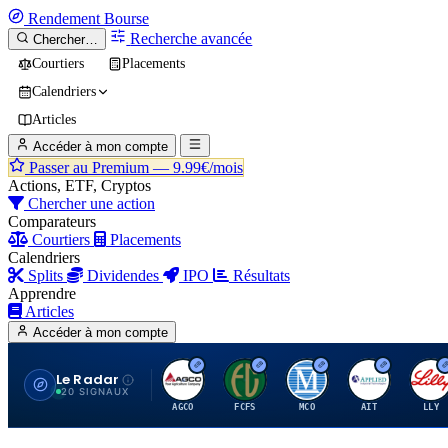
Rendement
Bourse
Recherche avancée
Chercher…
Courtiers
Placements
Calendriers
Articles
Accéder à mon compte
Passer au Premium —
9.99€/mois
Actions, ETF, Cryptos
Chercher une action
Comparateurs
Courtiers
Placements
Calendriers
Splits
Dividendes
IPO
Résultats
Apprendre
Articles
Accéder à mon compte
Le Radar
A
F
M
A
E
20 SIGNAUX
AGCO
FCFS
MCO
AIT
LLY