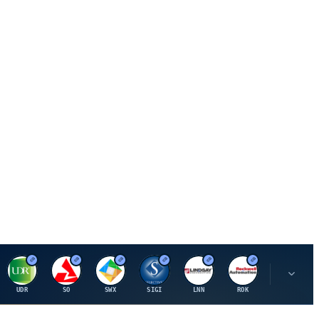
U
S
S
S
L
R
P
UDR
SO
SWX
SIGI
LNN
ROK
PSMT