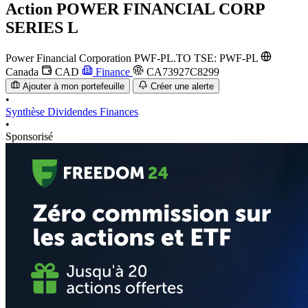
Action
POWER FINANCIAL CORP
SERIES L
Power Financial Corporation
PWF-PL.TO
TSE: PWF-PL
Canada
CAD
Finance
CA73927C8299
Ajouter à mon portefeuille
Créer une alerte
•
Synthèse
Dividendes
Finances
•
Sponsorisé