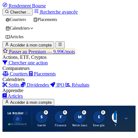
Rendement
Bourse
Recherche avancée
Chercher…
Courtiers
Placements
Calendriers
Articles
Accéder à mon compte
Passer au Premium —
9.99€/mois
Actions, ETF, Cryptos
Chercher une action
Comparateurs
Courtiers
Placements
Calendriers
Splits
Dividendes
IPO
Résultats
Apprendre
Articles
Accéder à mon compte
Le Radar
S
F
M
E
T
20 SIGNAUX
Santé
Finance
Matériaux
Energie
TTWO
MT.