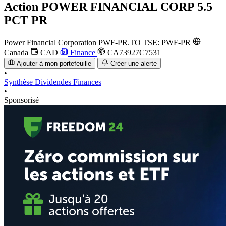
Action
POWER FINANCIAL CORP 5.5
PCT PR
Power Financial Corporation
PWF-PR.TO
TSE: PWF-PR
Canada
CAD
Finance
CA73927C7531
Ajouter à mon portefeuille
Créer une alerte
•
Synthèse
Dividendes
Finances
•
Sponsorisé