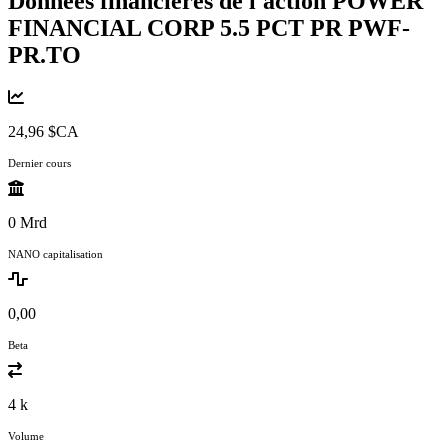
Données financières de l'action POWER
FINANCIAL CORP 5.5 PCT PR
PWF-
PR.TO
24,96 $CA
Dernier cours
0 Mrd
NANO capitalisation
0,00
Beta
4 k
Volume