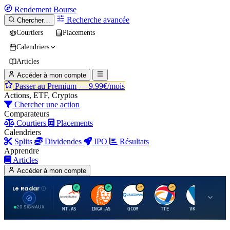
Rendement
Bourse
Recherche avancée
Chercher…
Courtiers
Placements
Calendriers
Articles
Accéder à mon compte
Passer au Premium —
9.99€/mois
Actions, ETF, Cryptos
Chercher une action
Comparateurs
Courtiers
Placements
Calendriers
Splits
Dividendes
IPO
Résultats
Apprendre
Articles
Accéder à mon compte
Le Radar
A
I
Q
T
V
20 SIGNAUX
MT.AS
INGA.AS
QCOM
TTE
VK.PA
ME