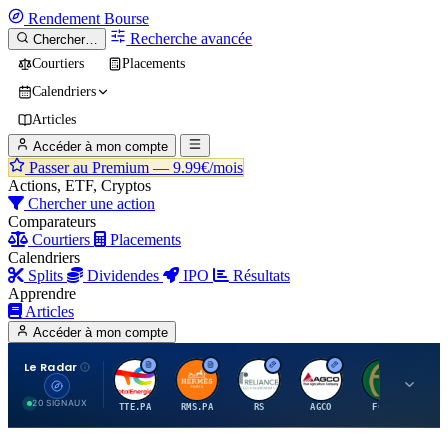
Rendement
Bourse
Recherche avancée
Chercher…
Courtiers
Placements
Calendriers
Articles
Accéder à mon compte
Passer au Premium —
9.99€/mois
Actions, ETF, Cryptos
Chercher une action
Comparateurs
Courtiers
Placements
Calendriers
Splits
Dividendes
IPO
Résultats
Apprendre
Articles
Accéder à mon compte
Le Radar
T
H
R
A
F
20 SIGNAUX
TTE.PA
RMS.PA
RS
AGCO
FCFS
MC