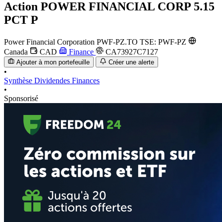
Action
POWER FINANCIAL CORP 5.15
PCT P
Power Financial Corporation
PWF-PZ.TO
TSE: PWF-PZ
Canada
CAD
Finance
CA73927C7127
Ajouter à mon portefeuille
Créer une alerte
•
Synthèse
Dividendes
Finances
•
Sponsorisé