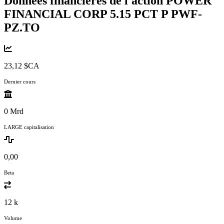
Données financières de l'action POWER
FINANCIAL CORP 5.15 PCT P
PWF-
PZ.TO
23,12 $CA
Dernier cours
0 Mrd
LARGE capitalisation
0,00
Beta
12 k
Volume