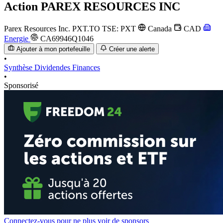
Action
PAREX RESOURCES INC
Parex Resources Inc.
PXT.TO
TSE: PXT
Canada
CAD
Energie
CA69946Q1046
Ajouter à mon portefeuille
Créer une alerte
•
Synthèse
Dividendes
Finances
•
Sponsorisé
Connectez-vous pour ne plus voir de sponsors