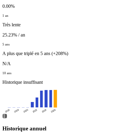
0.00%
1 an
Très lente
25.23% / an
5 ans
A plus que triplé en 5 ans (+208%)
N/A
10 ans
Historique insuffisant
2016
2020
2024
2018
2022
2026
Historique annuel