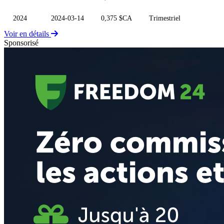
2024
2024-03-14
0,375 $CA
Trimestriel
Voir en détails
Sponsorisé