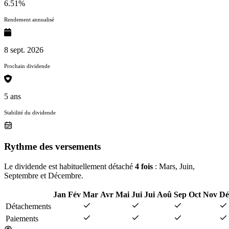
6.51%
Rendement annualisé
8 sept. 2026
Prochain dividende
5 ans
Stabilité du dividende
Rythme des versements
Le dividende est habituellement détaché
4 fois
: Mars, Juin,
Septembre et Décembre.
Jan
Fév
Mar
Avr
Mai
Jui
Jui
Aoû
Sep
Oct
Nov
Dé
Détachements
Paiements