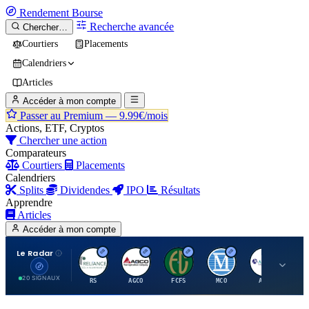
Rendement
Bourse
Recherche avancée
Chercher…
Courtiers
Placements
Calendriers
Articles
Accéder à mon compte
Passer au Premium —
9.99€/mois
Actions, ETF, Cryptos
Chercher une action
Comparateurs
Courtiers
Placements
Calendriers
Splits
Dividendes
IPO
Résultats
Apprendre
Articles
Accéder à mon compte
Le Radar
R
A
F
M
A
20 SIGNAUX
RS
AGCO
FCFS
MCO
AIT
LL