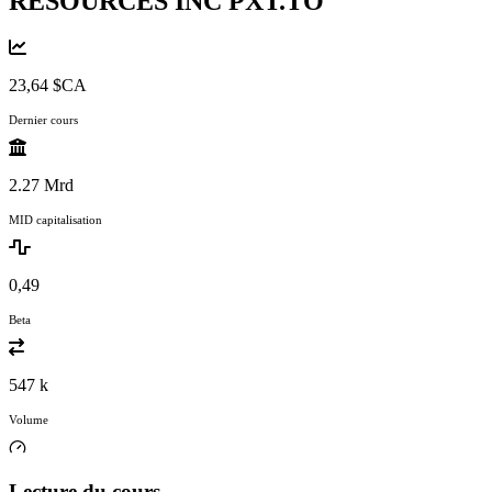
RESOURCES INC
PXT.TO
23,64 $CA
Dernier cours
2.27 Mrd
MID capitalisation
0,49
Beta
547 k
Volume
Lecture du cours