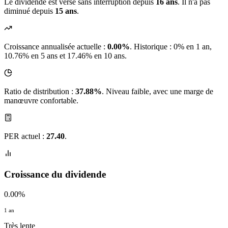
Le dividende est versé sans interruption depuis
16 ans
. Il n'a pas
diminué depuis
15 ans
.
Croissance annualisée actuelle :
0.00%
.
Historique : 0% en 1 an,
10.76% en 5 ans et 17.46% en 10 ans.
Ratio de distribution :
37.88%
. Niveau faible, avec une marge de
manœuvre confortable.
PER actuel :
27.40
.
Croissance du dividende
0.00%
1 an
Très lente