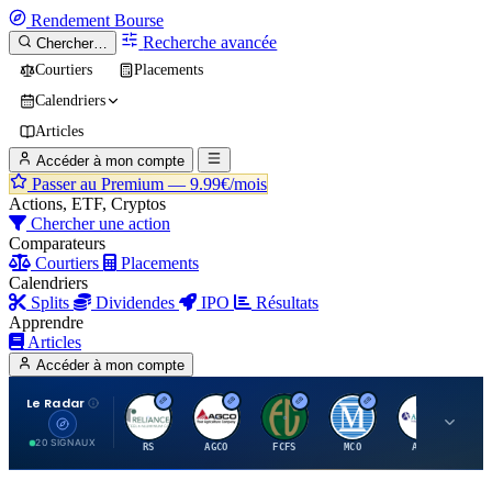
Rendement
Bourse
Recherche avancée
Chercher…
Courtiers
Placements
Calendriers
Articles
Accéder à mon compte
Passer au Premium —
9.99€/mois
Actions, ETF, Cryptos
Chercher une action
Comparateurs
Courtiers
Placements
Calendriers
Splits
Dividendes
IPO
Résultats
Apprendre
Articles
Accéder à mon compte
Le Radar
R
A
F
M
A
20 SIGNAUX
RS
AGCO
FCFS
MCO
AIT
LL