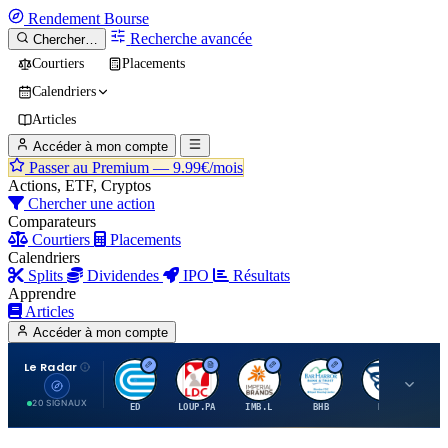
Rendement
Bourse
Recherche avancée
Chercher…
Courtiers
Placements
Calendriers
Articles
Accéder à mon compte
Passer au Premium —
9.99€/mois
Actions, ETF, Cryptos
Chercher une action
Comparateurs
Courtiers
Placements
Calendriers
Splits
Dividendes
IPO
Résultats
Apprendre
Articles
Accéder à mon compte
Le Radar
C
L
I
B
B
20 SIGNAUX
ED
LOUP.PA
IMB.L
BHB
BC
CN