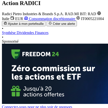
Action
RADICI
Radici Pietro Industries & Brands S.p.A.
RAD.MI
BIT: RAD
Italie
EUR
Consommation discrétionnaire
IT0005221004
Ajouter à mon portefeuille
Créer une alerte
•
Synthèse
Dividendes
Finances
•
Sponsorisé
Connectez-vous pour ne plus voir de sponsors