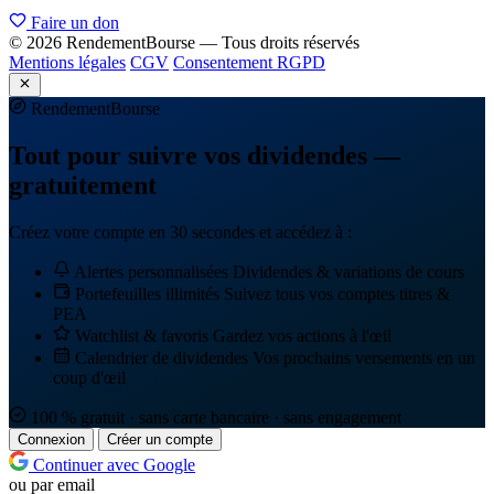
Faire un don
© 2026 RendementBourse — Tous droits réservés
Mentions légales
CGV
Consentement RGPD
Rendement
Bourse
Tout pour suivre vos dividendes —
gratuitement
Créez votre compte en 30 secondes et accédez à :
Alertes personnalisées
Dividendes & variations de cours
Portefeuilles illimités
Suivez tous vos comptes titres &
PEA
Watchlist & favoris
Gardez vos actions à l'œil
Calendrier de dividendes
Vos prochains versements en un
coup d'œil
100 % gratuit · sans carte bancaire · sans engagement
Connexion
Créer un compte
Continuer avec Google
ou par email