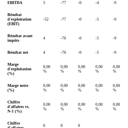
EBITDA
5
-77
-0
-4
-9
Résultat
d'exploitation
-52
-77
-0
-5
-9
(EBIT)
Résultat avant
4
-76
-0
-5
-9
impôts
Résultat net
4
-76
-0
-5
-9
Marge
0,00
0,00
0,00
0,00
0,00
d'exploitation
%
%
%
%
%
(%)
Marge nette
0,00
0,00
0,00
0,00
0,00
(%)
%
%
%
%
%
Chiffre
0,00
0,00
0,00
0,00
0,00
d'affaires vs.
%
%
%
%
%
N-1 (%)
Chiffre
0
0
0
d'affaires