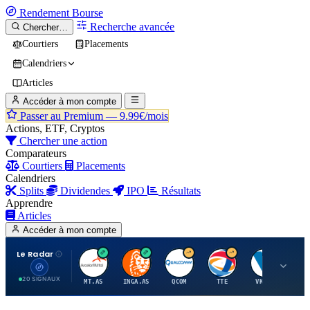
Rendement
Bourse
Recherche avancée
Chercher…
Courtiers
Placements
Calendriers
Articles
Accéder à mon compte
Passer au Premium —
9.99€/mois
Actions, ETF, Cryptos
Chercher une action
Comparateurs
Courtiers
Placements
Calendriers
Splits
Dividendes
IPO
Résultats
Apprendre
Articles
Accéder à mon compte
Le Radar
A
I
Q
T
V
20 SIGNAUX
MT.AS
INGA.AS
QCOM
TTE
VK.PA
ME