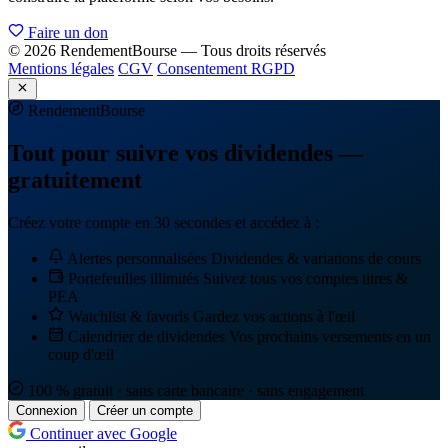
Faire un don
© 2026 RendementBourse — Tous droits réservés
Mentions légales
CGV
Consentement RGPD
Rendement
Bourse
Tout pour suivre vos dividendes —
gratuitement
Créez votre compte en 30 secondes et accédez à :
Alertes personnalisées
Dividendes & variations de cours
Portefeuilles illimités
Suivez tous vos comptes titres &
PEA
Watchlist & favoris
Gardez vos actions à l'œil
Calendrier de dividendes
Vos prochains versements en un
coup d'œil
100 % gratuit · sans carte bancaire · sans engagement
Connexion
Créer un compte
Continuer avec Google