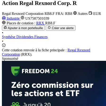
Action
Regal Rexnord Corp. R
Regal Rexnord Corporation
RB8.F
FRA: RB8
Autres
EUR
Industrie
US7587501039
Places de cotation :
RRX
RB8.F
Ajouter à mon portefeuille
Créer une alerte
•
Synthèse
Dividendes
Finances
•
Cette cotation renvoie à la fiche principale :
Regal Rexnord
Corporation
(RRX).
Sponsorisé