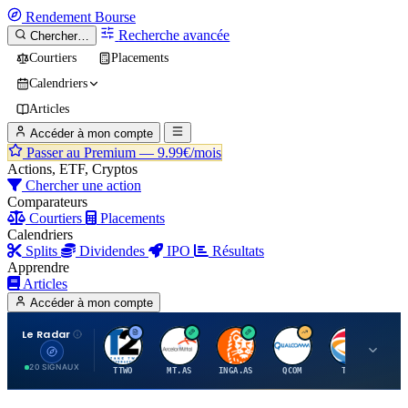
Rendement
Bourse
Recherche avancée
Chercher…
Courtiers
Placements
Calendriers
Articles
Accéder à mon compte
Passer au Premium —
9.99€/mois
Actions, ETF, Cryptos
Chercher une action
Comparateurs
Courtiers
Placements
Calendriers
Splits
Dividendes
IPO
Résultats
Apprendre
Articles
Accéder à mon compte
Le Radar
T
A
I
Q
T
20 SIGNAUX
TTWO
MT.AS
INGA.AS
QCOM
TTE
VK.