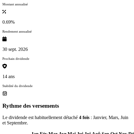
Montant annualisé
0.69%
Rendement annualisé
30 sept. 2026
Prochain dividende
14 ans
Stabilité du dividende
Rythme des versements
Le dividende est habituellement détaché
4 fois
: Janvier, Mars, Juin
et Septembre.
Jan
Fév
Mar
Avr
Mai
Jui
Jui
Aoû
Sep
Oct
Nov
Dé