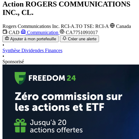
Action
ROGERS COMMUNICATIONS
INC., CL.
Rogers Communications Inc.
RCI-A.TO
TSE: RCI-A
Canada
CAD
Communication
CA7751091017
Ajouter à mon portefeuille
Créer une alerte
•
Synthèse
Dividendes
Finances
•
Sponsorisé