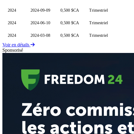
2024
2024-09-09
0,500 $CA
Trimestriel
2024
2024-06-10
0,500 $CA
Trimestriel
2024
2024-03-08
0,500 $CA
Trimestriel
Voir en détails
Sponsorisé