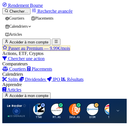
Rendement
Bourse
Recherche avancée
Chercher…
Courtiers
Placements
Calendriers
Articles
Accéder à mon compte
Passer au Premium —
9.99€/mois
Actions, ETF, Cryptos
Chercher une action
Comparateurs
Courtiers
Placements
Calendriers
Splits
Dividendes
IPO
Résultats
Apprendre
Articles
Accéder à mon compte
Le Radar
T
A
I
Q
T
20 SIGNAUX
TTWO
MT.AS
INGA.AS
QCOM
TTE
VK.