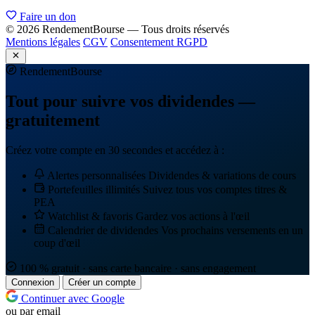
Faire un don
© 2026 RendementBourse — Tous droits réservés
Mentions légales
CGV
Consentement RGPD
Rendement
Bourse
Tout pour suivre vos dividendes —
gratuitement
Créez votre compte en 30 secondes et accédez à :
Alertes personnalisées
Dividendes & variations de cours
Portefeuilles illimités
Suivez tous vos comptes titres &
PEA
Watchlist & favoris
Gardez vos actions à l'œil
Calendrier de dividendes
Vos prochains versements en un
coup d'œil
100 % gratuit · sans carte bancaire · sans engagement
Connexion
Créer un compte
Continuer avec Google
ou par email