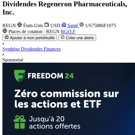
Dividendes
Regeneron Pharmaceuticals,
Inc.
REGN
États-Unis
USD
Santé
US75886F1075
Places de cotation :
REGN
RGO.F
Ajouter à mon portefeuille
Créer une alerte
•
Synthèse
Dividendes
Finances
•
Sponsorisé