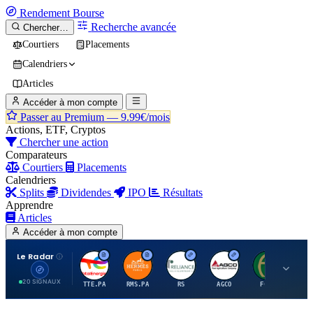
Rendement
Bourse
Recherche avancée
Chercher…
Courtiers
Placements
Calendriers
Articles
Accéder à mon compte
Passer au Premium —
9.99€/mois
Actions, ETF, Cryptos
Chercher une action
Comparateurs
Courtiers
Placements
Calendriers
Splits
Dividendes
IPO
Résultats
Apprendre
Articles
Accéder à mon compte
Le Radar
T
H
R
A
F
20 SIGNAUX
TTE.PA
RMS.PA
RS
AGCO
FCFS
MC