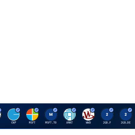
C
M
M
A
W
2
2
CNP
MSFT
MSFT.TO
AMAT
WWD
2GB.F
2GB.DE