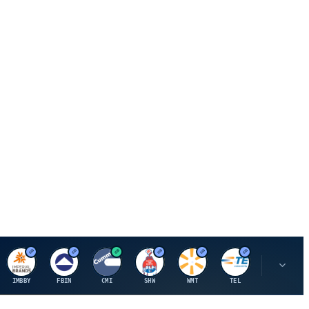
I
F
C
S
W
M
IMBBY
FBIN
CMI
SHW
WMT
TEL
MAU.PA