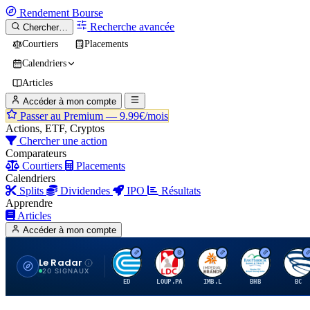
Rendement
Bourse
Recherche avancée
Chercher…
Courtiers
Placements
Calendriers
Articles
Accéder à mon compte
Passer au Premium —
9.99€/mois
Actions, ETF, Cryptos
Chercher une action
Comparateurs
Courtiers
Placements
Calendriers
Splits
Dividendes
IPO
Résultats
Apprendre
Articles
Accéder à mon compte
Le Radar
C
L
I
B
B
20 SIGNAUX
ED
LOUP.PA
IMB.L
BHB
BC