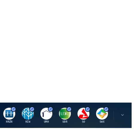
H
H
U
U
S
S
S
HRZN
HIW
UMH
UDR
SO
SWX
SIGI