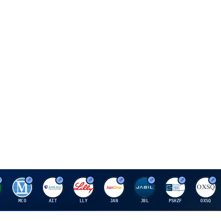
M
A
E
J
J
P
O
MCO
AIT
LLY
JAN
JBL
PSHZF
OXSQ