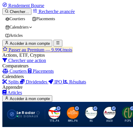
Rendement
Bourse
Recherche avancée
Chercher…
Courtiers
Placements
Calendriers
Articles
Accéder à mon compte
Passer au Premium —
9.99€/mois
Actions, ETF, Cryptos
Chercher une action
Comparateurs
Courtiers
Placements
Calendriers
Splits
Dividendes
IPO
Résultats
Apprendre
Articles
Accéder à mon compte
Le Radar
T
H
R
A
F
20 SIGNAUX
TTE.PA
RMS.PA
RS
AGCO
FCFS