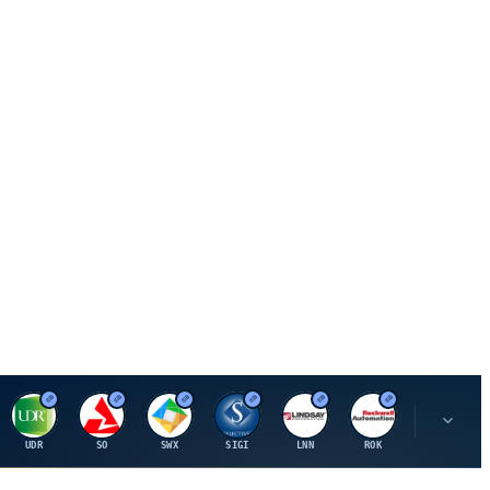
U
S
S
S
L
R
P
UDR
SO
SWX
SIGI
LNN
ROK
PSMT