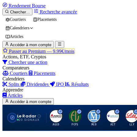
Rendement
Bourse
Recherche avancée
Chercher…
Courtiers
Placements
Calendriers
Articles
Accéder à mon compte
Passer au Premium —
9.99€/mois
Actions, ETF, Cryptos
Chercher une action
Comparateurs
Courtiers
Placements
Calendriers
Splits
Dividendes
IPO
Résultats
Apprendre
Articles
Accéder à mon compte
Le Radar
A
F
M
A
E
20 SIGNAUX
AGCO
FCFS
MCO
AIT
LLY