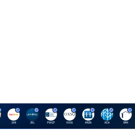
J
J
P
O
H
H
U
JAN
JBL
PSHZF
OXSQ
HRZN
HIW
UMH