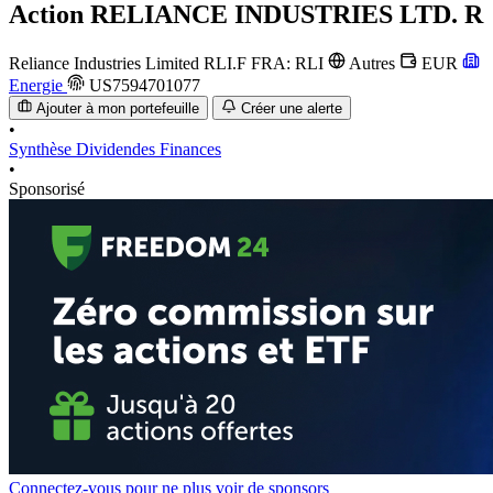
Action
RELIANCE INDUSTRIES LTD. R
Reliance Industries Limited
RLI.F
FRA: RLI
Autres
EUR
Energie
US7594701077
Ajouter à mon portefeuille
Créer une alerte
•
Synthèse
Dividendes
Finances
•
Sponsorisé
Connectez-vous pour ne plus voir de sponsors