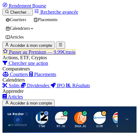
Rendement
Bourse
Recherche avancée
Chercher…
Courtiers
Placements
Calendriers
Articles
Accéder à mon compte
Passer au Premium —
9.99€/mois
Actions, ETF, Cryptos
Chercher une action
Comparateurs
Courtiers
Placements
Calendriers
Splits
Dividendes
IPO
Résultats
Apprendre
Articles
Accéder à mon compte
Le Radar
T
A
I
Q
T
20 SIGNAUX
TTWO
MT.AS
INGA.AS
QCOM
TTE
VK.