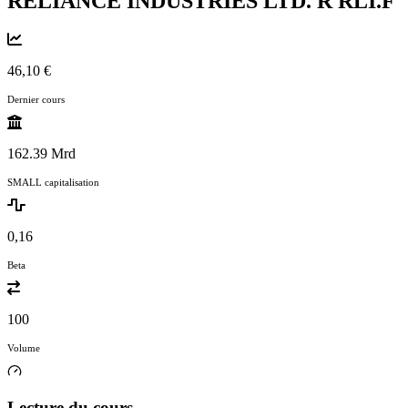
RELIANCE INDUSTRIES LTD. R
RLI.F
46,10 €
Dernier cours
162.39 Mrd
SMALL capitalisation
0,16
Beta
100
Volume
Lecture du cours