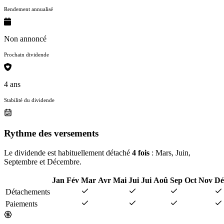
Rendement annualisé
Non annoncé
Prochain dividende
4 ans
Stabilité du dividende
Rythme des versements
Le dividende est habituellement détaché
4 fois
: Mars, Juin,
Septembre et Décembre.
Jan
Fév
Mar
Avr
Mai
Jui
Jui
Aoû
Sep
Oct
Nov
Dé
Détachements
Paiements