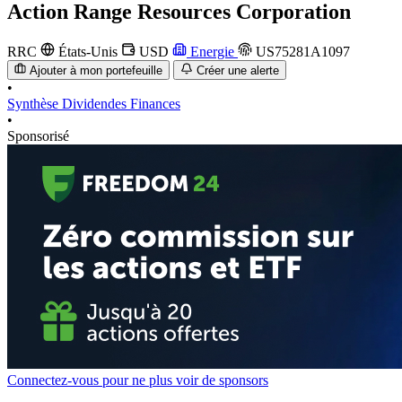
Action
Range Resources Corporation
RRC
États-Unis
USD
Energie
US75281A1097
Ajouter à mon portefeuille
Créer une alerte
•
Synthèse
Dividendes
Finances
•
Sponsorisé
Connectez-vous pour ne plus voir de sponsors