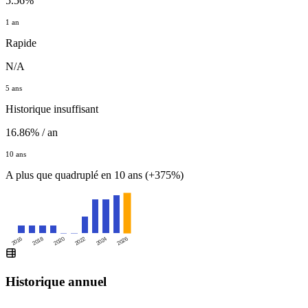
5.56%
1 an
Rapide
N/A
5 ans
Historique insuffisant
16.86% / an
10 ans
A plus que quadruplé en 10 ans (+375%)
2016
2020
2024
2018
2022
2026
Historique annuel