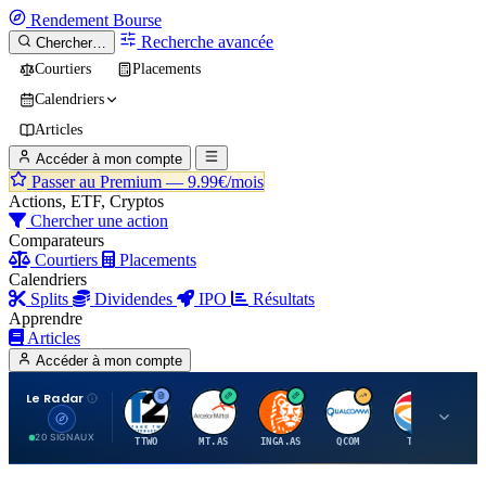
Rendement
Bourse
Recherche avancée
Chercher…
Courtiers
Placements
Calendriers
Articles
Accéder à mon compte
Passer au Premium —
9.99€/mois
Actions, ETF, Cryptos
Chercher une action
Comparateurs
Courtiers
Placements
Calendriers
Splits
Dividendes
IPO
Résultats
Apprendre
Articles
Accéder à mon compte
Le Radar
T
A
I
Q
T
20 SIGNAUX
TTWO
MT.AS
INGA.AS
QCOM
TTE
VK.