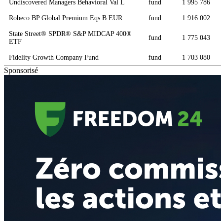
Undiscovered Managers Behavioral Val L
fund
1 995 786
Robeco BP Global Premium Eqs B EUR
fund
1 916 002
State Street® SPDR® S&P MIDCAP 400®
fund
1 775 043
ETF
Fidelity Growth Company Fund
fund
1 703 080
Sponsorisé