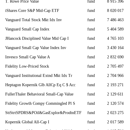
T. Rowe Price Value
fund
8 915 396
iShares Core S&P Mid-Cap ETF
fund
8 020 017
Vanguard Total Stock Mkt Idx Inv
fund
7 486 463
Vanguard Small Cap Index
fund
5 404 589
JHancock Disciplined Value Mid Cap I
fund
4 765 103
Vanguard Small Cap Value Index Inv
fund
3 430 164
Invesco Small Cap Value A
fund
2 832 690
Fidelity Low-Priced Stock
fund
2 705 497
Vanguard Institutional Extnd Mkt Idx Tr
fund
2 704 966
Heptagon Kopernik Glb AllCp Eq C $ Acc
fund
2 193 271
FullerThaler Behavioral Small-Cap Value
fund
2 129 611
Fidelity Growth Compy Commingled Pl S
fund
2 120 574
SttStrtSPDRS&POil&GasExplor&ProdtnETF
fund
2 023 275
Kopernik Global All-Cap I
fund
2 017 589