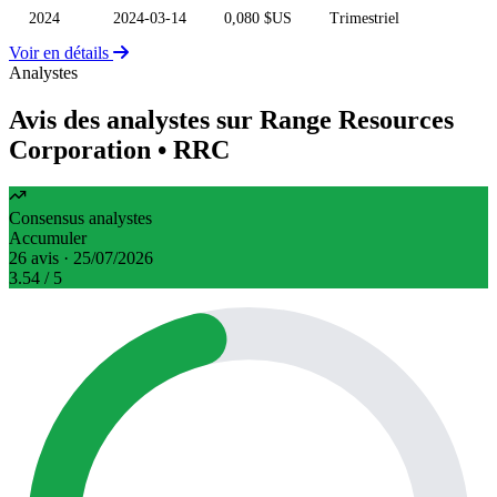
2024
2024-03-14
0,080 $US
Trimestriel
Voir en détails
Analystes
Avis des analystes sur Range Resources
Corporation
• RRC
Consensus analystes
Accumuler
26 avis · 25/07/2026
3.54
/ 5