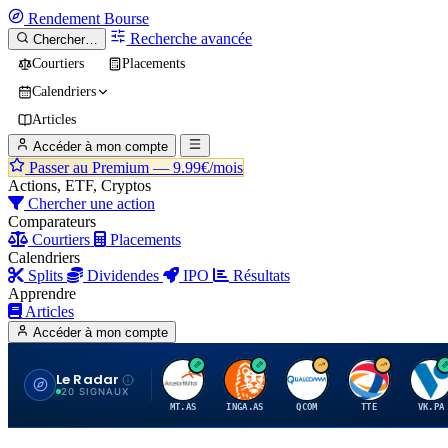
Rendement
Bourse
Recherche avancée
Chercher…
Courtiers
Placements
Calendriers
Articles
Accéder à mon compte
Passer au Premium —
9.99€/mois
Actions, ETF, Cryptos
Chercher une action
Comparateurs
Courtiers
Placements
Calendriers
Splits
Dividendes
IPO
Résultats
Apprendre
Articles
Accéder à mon compte
Le Radar
A
I
Q
T
V
20 SIGNAUX
MT.AS
INGA.AS
QCOM
TTE
VK.PA