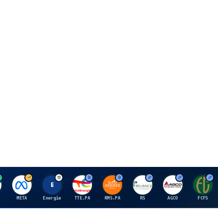
M
E
T
H
R
A
F
META
Energie
TTE.PA
RMS.PA
RS
AGCO
FCFS