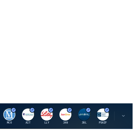
M
A
E
J
J
P
O
MCO
AIT
LLY
JAN
JBL
PSHZF
OXSQ