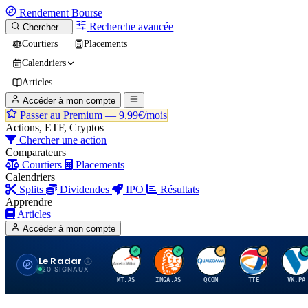
Rendement
Bourse
Recherche avancée
Chercher…
Courtiers
Placements
Calendriers
Articles
Accéder à mon compte
Passer au Premium —
9.99€/mois
Actions, ETF, Cryptos
Chercher une action
Comparateurs
Courtiers
Placements
Calendriers
Splits
Dividendes
IPO
Résultats
Apprendre
Articles
Accéder à mon compte
Le Radar
A
I
Q
T
V
20 SIGNAUX
MT.AS
INGA.AS
QCOM
TTE
VK.PA