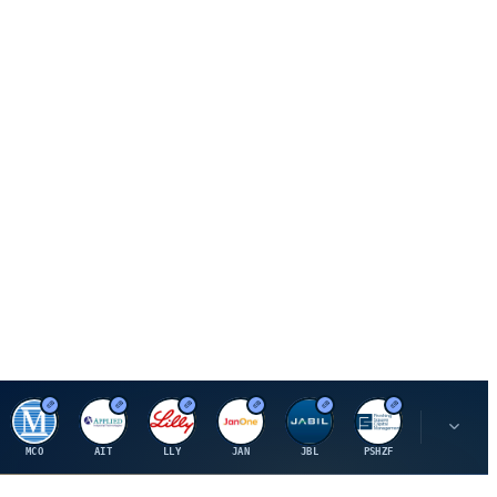
M
A
E
J
J
P
O
MCO
AIT
LLY
JAN
JBL
PSHZF
OXSQ