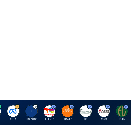
M
E
T
H
R
A
F
META
Energie
TTE.PA
RMS.PA
RS
AGCO
FCFS