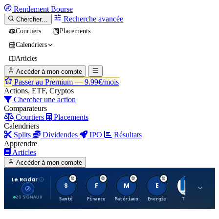
Rendement
Bourse
Recherche avancée
Chercher…
Courtiers
Placements
Calendriers
Articles
Accéder à mon compte
Passer au Premium —
9.99€/mois
Actions, ETF, Cryptos
Chercher une action
Comparateurs
Courtiers
Placements
Calendriers
Splits
Dividendes
IPO
Résultats
Apprendre
Articles
Accéder à mon compte
Le Radar
S
F
M
E
T
20 SIGNAUX
Santé
Finance
Matériaux
Energie
TTWO
MT.