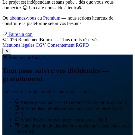
Le projet est indépendant et sans pub… dès que vous vous
connectez 😉 Un café nous aide à tenir 🙏
Ou
abonnez-vous au Premium
— nous serions heureux de
construire la plateforme selon vos besoins.
Faire un don
© 2026 RendementBourse — Tous droits réservés
Mentions légales
CGV
Consentement RGPD
Rendement
Bourse
Tout pour suivre vos dividendes —
gratuitement
Créez votre compte en 30 secondes et accédez à :
Alertes personnalisées
Dividendes & variations de cours
Portefeuilles illimités
Suivez tous vos comptes titres &
PEA
Watchlist & favoris
Gardez vos actions à l'œil
Calendrier de dividendes
Vos prochains versements en un
coup d'œil