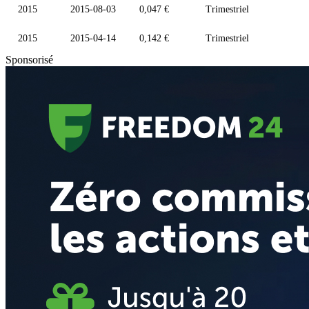
2015
2015-08-03
0,047 €
Trimestriel
2015
2015-04-14
0,142 €
Trimestriel
Sponsorisé