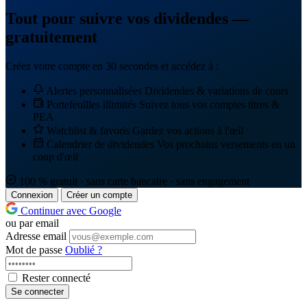
Tout pour suivre vos dividendes —
gratuitement
Créez votre compte en 30 secondes et accédez à :
Alertes personnalisées
Dividendes & variations de cours
Portefeuilles illimités
Suivez tous vos comptes titres &
PEA
Watchlist & favoris
Gardez vos actions à l'œil
Calendrier de dividendes
Vos prochains versements en un
coup d'œil
100 % gratuit · sans carte bancaire · sans engagement
Connexion
Créer un compte
Continuer avec Google
ou par email
Adresse email
Mot de passe
Oublié ?
Rester connecté
Se connecter