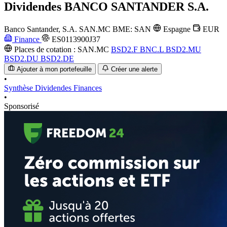
Dividendes
BANCO SANTANDER S.A.
Banco Santander, S.A.
SAN.MC
BME: SAN
Espagne
EUR
Finance
ES0113900J37
Places de cotation :
SAN.MC
BSD2.F
BNC.L
BSD2.MU
BSD2.DU
BSD2.DE
Ajouter à mon portefeuille
Créer une alerte
•
Synthèse
Dividendes
Finances
•
Sponsorisé