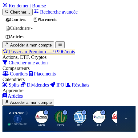
Rendement
Bourse
Recherche avancée
Chercher…
Courtiers
Placements
Calendriers
Articles
Accéder à mon compte
Passer au Premium —
9.99€/mois
Actions, ETF, Cryptos
Chercher une action
Comparateurs
Courtiers
Placements
Calendriers
Splits
Dividendes
IPO
Résultats
Apprendre
Articles
Accéder à mon compte
Le Radar
A
F
M
A
E
20 SIGNAUX
AGCO
FCFS
MCO
AIT
LLY
JA