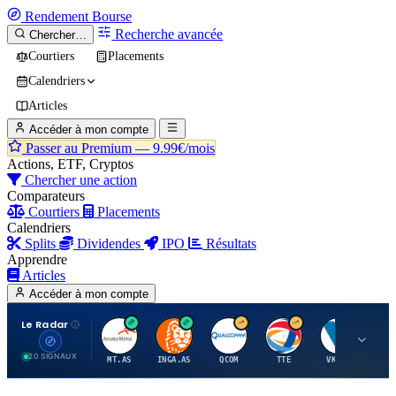
Rendement
Bourse
Recherche avancée
Chercher…
Courtiers
Placements
Calendriers
Articles
Accéder à mon compte
Passer au Premium —
9.99€/mois
Actions, ETF, Cryptos
Chercher une action
Comparateurs
Courtiers
Placements
Calendriers
Splits
Dividendes
IPO
Résultats
Apprendre
Articles
Accéder à mon compte
Le Radar
A
I
Q
T
V
20 SIGNAUX
MT.AS
INGA.AS
QCOM
TTE
VK.PA
ME