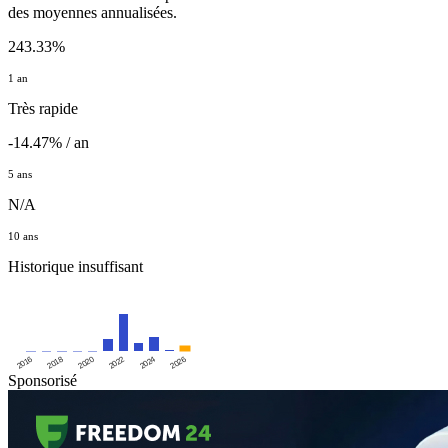
des moyennes annualisées.
243.33%
1 an
Très rapide
-14.47% / an
5 ans
N/A
10 ans
Historique insuffisant
2016
2020
2024
2018
2022
2026
Sponsorisé