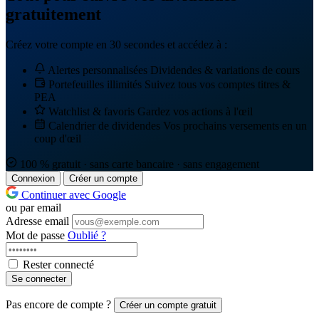
gratuitement
Créez votre compte en 30 secondes et accédez à :
Alertes personnalisées
Dividendes & variations de cours
Portefeuilles illimités
Suivez tous vos comptes titres &
PEA
Watchlist & favoris
Gardez vos actions à l'œil
Calendrier de dividendes
Vos prochains versements en un
coup d'œil
100 % gratuit · sans carte bancaire · sans engagement
Connexion
Créer un compte
Continuer avec Google
ou par email
Adresse email
Mot de passe
Oublié ?
Rester connecté
Se connecter
Pas encore de compte ?
Créer un compte gratuit