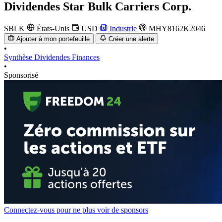
Dividendes
Star Bulk Carriers Corp.
SBLK
États-Unis
USD
Industrie
MHY8162K2046
Ajouter à mon portefeuille
Créer une alerte
•
Synthèse
Dividendes
Finances
•
Sponsorisé
Connectez-vous pour ne plus voir de sponsors