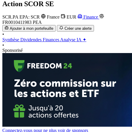
Action
SCOR SE
SCR.PA
EPA: SCR
France
EUR
Finance
FR0010411983
PEA
Ajouter à mon portefeuille
Créer une alerte
•
Synthèse
Dividendes
Finances
Analyse IA ✦
•
Sponsorisé
Connectez-vous pour ne plus voir de sponsors