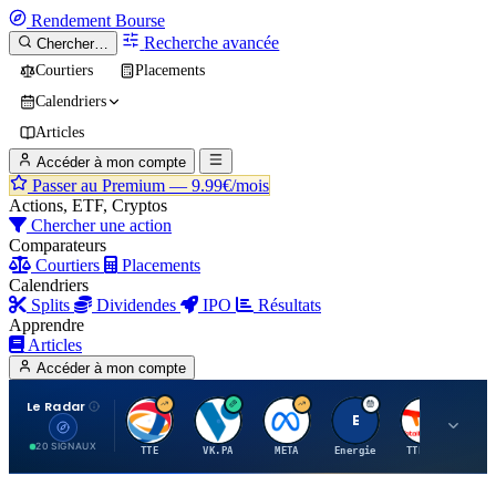
Rendement
Bourse
Recherche avancée
Chercher…
Courtiers
Placements
Calendriers
Articles
Accéder à mon compte
Passer au Premium —
9.99€/mois
Actions, ETF, Cryptos
Chercher une action
Comparateurs
Courtiers
Placements
Calendriers
Splits
Dividendes
IPO
Résultats
Apprendre
Articles
Accéder à mon compte
Le Radar
T
V
M
E
T
20 SIGNAUX
TTE
VK.PA
META
Energie
TTE.PA
RMS