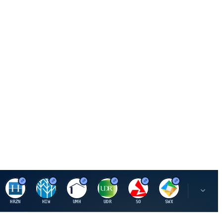
H
H
U
U
S
S
S
HRZN
HIW
UMH
UDR
SO
SWX
SIGI