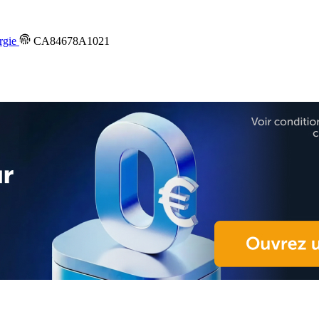
rgie
CA84678A1021