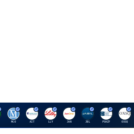
M
A
E
J
J
P
O
MCO
AIT
LLY
JAN
JBL
PSHZF
OXSQ