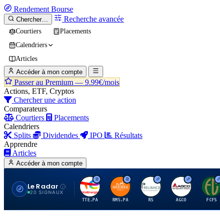
Rendement
Bourse
Recherche avancée
Chercher…
Courtiers
Placements
Calendriers
Articles
Accéder à mon compte
Passer au Premium —
9.99€/mois
Actions, ETF, Cryptos
Chercher une action
Comparateurs
Courtiers
Placements
Calendriers
Splits
Dividendes
IPO
Résultats
Apprendre
Articles
Accéder à mon compte
Le Radar
T
H
R
A
F
20 SIGNAUX
TTE.PA
RMS.PA
RS
AGCO
FCFS