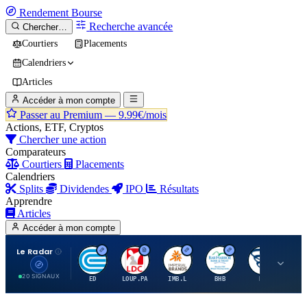
Rendement
Bourse
Recherche avancée
Chercher…
Courtiers
Placements
Calendriers
Articles
Accéder à mon compte
Passer au Premium —
9.99€/mois
Actions, ETF, Cryptos
Chercher une action
Comparateurs
Courtiers
Placements
Calendriers
Splits
Dividendes
IPO
Résultats
Apprendre
Articles
Accéder à mon compte
Le Radar
C
L
I
B
B
20 SIGNAUX
ED
LOUP.PA
IMB.L
BHB
BC
CN