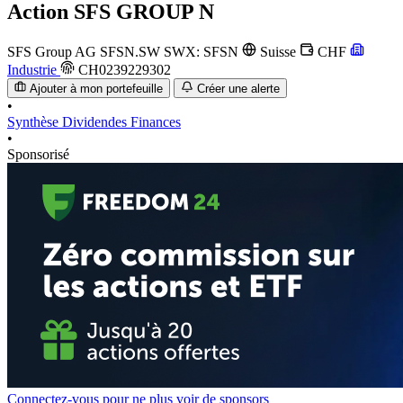
Action
SFS GROUP N
SFS Group AG
SFSN.SW
SWX: SFSN
Suisse
CHF
Industrie
CH0239229302
Ajouter à mon portefeuille
Créer une alerte
•
Synthèse
Dividendes
Finances
•
Sponsorisé
Connectez-vous pour ne plus voir de sponsors