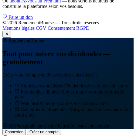
Ou
abonnez-vous au Premium
— nous serions heureux de
construire la plateforme selon vos besoins.
Faire un don
© 2026 RendementBourse — Tous droits réservés
Mentions légales
CGV
Consentement RGPD
Rendement
Bourse
Tout pour suivre vos dividendes —
gratuitement
Créez votre compte en 30 secondes et accédez à :
Alertes personnalisées
Dividendes & variations de cours
Portefeuilles illimités
Suivez tous vos comptes titres &
PEA
Watchlist & favoris
Gardez vos actions à l'œil
Calendrier de dividendes
Vos prochains versements en un
coup d'œil
100 % gratuit · sans carte bancaire · sans engagement
Connexion
Créer un compte