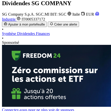
Dividendes
SG COMPANY
SG Company S.p.A.
SGC.MI
BIT: SGC
Italie
EUR
Industrie
IT0005337172
Ajouter à mon portefeuille
Créer une alerte
•
Synthèse
Dividendes
Finances
•
Sponsorisé
Connectez-vous pour ne plus voir de sponsors