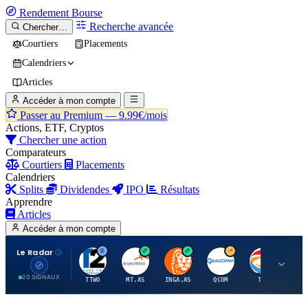
Rendement
Bourse
Recherche avancée
Chercher…
Courtiers
Placements
Calendriers
Articles
Accéder à mon compte
Passer au Premium —
9.99€/mois
Actions, ETF, Cryptos
Chercher une action
Comparateurs
Courtiers
Placements
Calendriers
Splits
Dividendes
IPO
Résultats
Apprendre
Articles
Accéder à mon compte
Le Radar
T
A
I
Q
T
20 SIGNAUX
TTWO
MT.AS
INGA.AS
QCOM
TTE
VK.