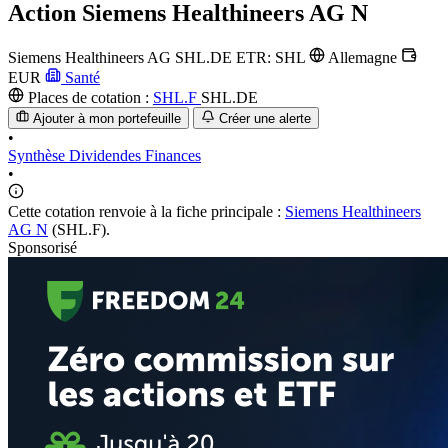
Action
Siemens Healthineers AG N
Siemens Healthineers AG
SHL.DE
ETR: SHL
Allemagne
EUR
Santé
Places de cotation :
SHL.F
SHL.DE
Ajouter à mon portefeuille
Créer une alerte
•
Synthèse
Dividendes
Finances
•
Cette cotation renvoie à la fiche principale :
Siemens Healthineers
AG N
(SHL.F).
Sponsorisé