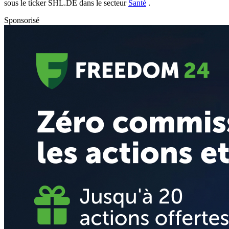
sous le ticker
SHL.DE
dans le secteur
Santé
.
Sponsorisé