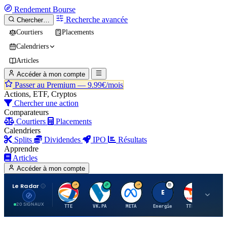
Rendement
Bourse
Recherche avancée
Chercher…
Courtiers
Placements
Calendriers
Articles
Accéder à mon compte
Passer au Premium —
9.99€/mois
Actions, ETF, Cryptos
Chercher une action
Comparateurs
Courtiers
Placements
Calendriers
Splits
Dividendes
IPO
Résultats
Apprendre
Articles
Accéder à mon compte
Le Radar
T
V
M
E
T
20 SIGNAUX
TTE
VK.PA
META
Energie
TTE.PA
RMS