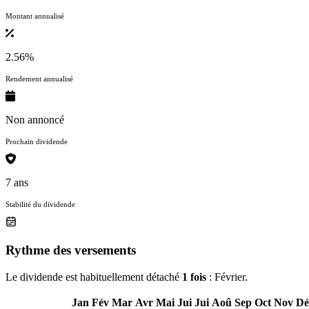
Montant annualisé
2.56%
Rendement annualisé
Non annoncé
Prochain dividende
7 ans
Stabilité du dividende
Rythme des versements
Le dividende est habituellement détaché
1 fois
: Février.
Jan
Fév
Mar
Avr
Mai
Jui
Jui
Aoû
Sep
Oct
Nov
Dé