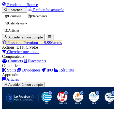
Rendement
Bourse
Recherche avancée
Chercher…
Courtiers
Placements
Calendriers
Articles
Accéder à mon compte
Passer au Premium —
9.99€/mois
Actions, ETF, Cryptos
Chercher une action
Comparateurs
Courtiers
Placements
Calendriers
Splits
Dividendes
IPO
Résultats
Apprendre
Articles
Accéder à mon compte
Le Radar
C
L
I
B
B
20 SIGNAUX
ED
LOUP.PA
IMB.L
BHB
BC