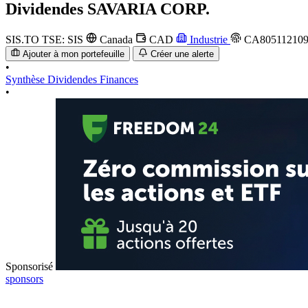
Dividendes
SAVARIA CORP.
SIS.TO
TSE: SIS
Canada
CAD
Industrie
CA80511210
Ajouter à mon portefeuille
Créer une alerte
•
Synthèse
Dividendes
Finances
•
Sponsorisé
sponsors