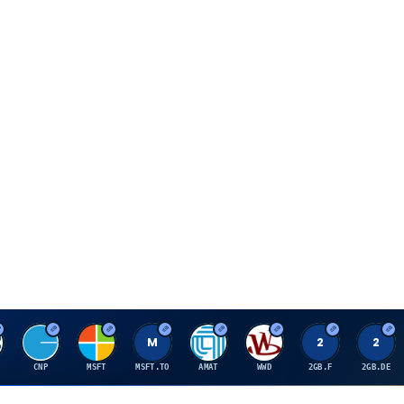
C
M
M
A
W
2
2
CNP
MSFT
MSFT.TO
AMAT
WWD
2GB.F
2GB.DE