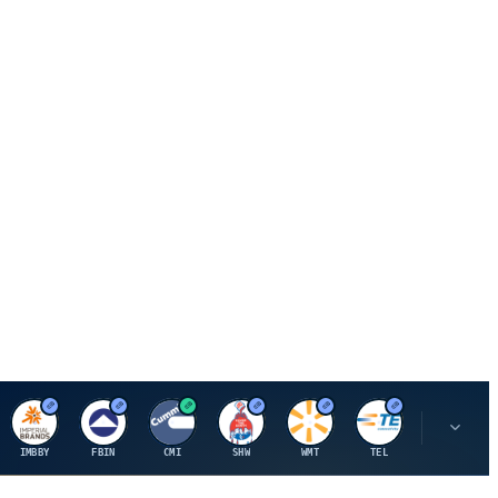
I
F
C
S
W
M
IMBBY
FBIN
CMI
SHW
WMT
TEL
MAU.PA