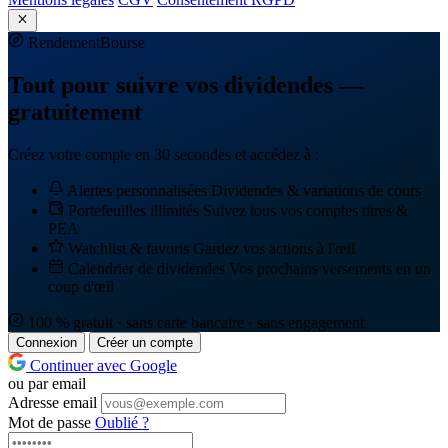
Rendement
Bourse
Tout pour suivre vos dividendes —
gratuitement
Créez votre compte en 30 secondes et accédez à :
Alertes personnalisées
Dividendes & variations de cours
Portefeuilles illimités
Suivez tous vos comptes titres &
PEA
Watchlist & favoris
Gardez vos actions à l'œil
Calendrier de dividendes
Vos prochains versements en un
coup d'œil
100 % gratuit · sans carte bancaire · sans engagement
Connexion
Créer un compte
Continuer avec Google
ou par email
Adresse email
Mot de passe
Oublié ?