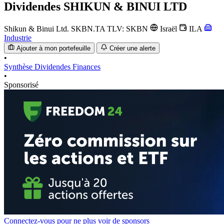
Dividendes
SHIKUN & BINUI LTD
Shikun & Binui Ltd.
SKBN.TA
TLV: SKBN
Israël
ILA
Industrie
Ajouter à mon portefeuille
Créer une alerte
•
Synthèse
Dividendes
Finances
•
Sponsorisé
Connectez-vous pour ne plus voir de sponsors