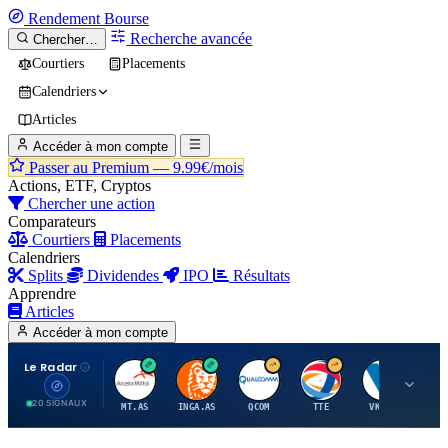
Rendement
Bourse
Recherche avancée
Chercher…
Courtiers
Placements
Calendriers
Articles
Accéder à mon compte
Passer au Premium —
9.99€/mois
Actions, ETF, Cryptos
Chercher une action
Comparateurs
Courtiers
Placements
Calendriers
Splits
Dividendes
IPO
Résultats
Apprendre
Articles
Accéder à mon compte
Le Radar
A
I
Q
T
V
20 SIGNAUX
MT.AS
INGA.AS
QCOM
TTE
VK.PA
ME