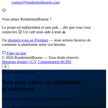
contact@rendementbourse.com
Vous aimez RendementBourse ?
Le projet est indépendant et sans pub… dès que vous vous
connectez 😉 Un café nous aide à tenir 🙏
Ou
abonnez-vous au Premium
— nous serions heureux de
construire la plateforme selon vos besoins.
Faire un don
© 2026 RendementBourse — Tous droits réservés
Mentions légales
CGV
Consentement RGPD
Rendement
Bourse
Tout pour suivre vos dividendes —
gratuitement
Créez votre compte en 30 secondes et accédez à :
Alertes personnalisées
Dividendes & variations de cours