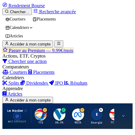
Rendement
Bourse
Recherche avancée
Chercher…
Courtiers
Placements
Calendriers
Articles
Accéder à mon compte
Passer au Premium —
9.99€/mois
Actions, ETF, Cryptos
Chercher une action
Comparateurs
Courtiers
Placements
Calendriers
Splits
Dividendes
IPO
Résultats
Apprendre
Articles
Accéder à mon compte
Le Radar
T
V
M
E
T
20 SIGNAUX
TTE
VK.PA
META
Energie
TTE.PA
RMS