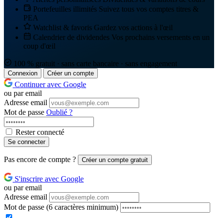
Portefeuilles illimités
Suivez tous vos comptes titres &
PEA
Watchlist & favoris
Gardez vos actions à l'œil
Calendrier de dividendes
Vos prochains versements en un
coup d'œil
100 % gratuit · sans carte bancaire · sans engagement
Connexion
Créer un compte
Continuer avec Google
ou par email
Adresse email
Mot de passe
Oublié ?
Rester connecté
Se connecter
Pas encore de compte ?
Créer un compte gratuit
S'inscrire avec Google
ou par email
Adresse email
Mot de passe
(6 caractères minimum)