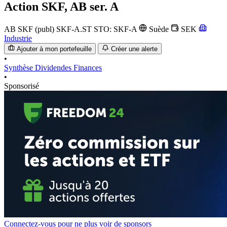
Action
SKF, AB ser. A
AB SKF (publ)
SKF-A.ST
STO: SKF-A
Suède
SEK
Industrie
Ajouter à mon portefeuille
Créer une alerte
•
Synthèse
Dividendes
Finances
•
Sponsorisé
Connectez-vous pour ne plus voir de sponsors