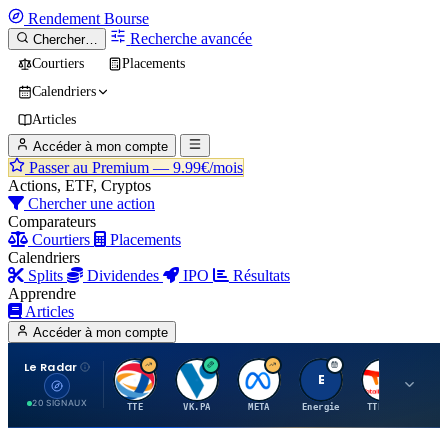
Rendement
Bourse
Recherche avancée
Chercher…
Courtiers
Placements
Calendriers
Articles
Accéder à mon compte
Passer au Premium —
9.99€/mois
Actions, ETF, Cryptos
Chercher une action
Comparateurs
Courtiers
Placements
Calendriers
Splits
Dividendes
IPO
Résultats
Apprendre
Articles
Accéder à mon compte
Le Radar
T
V
M
E
T
20 SIGNAUX
TTE
VK.PA
META
Energie
TTE.PA
RMS