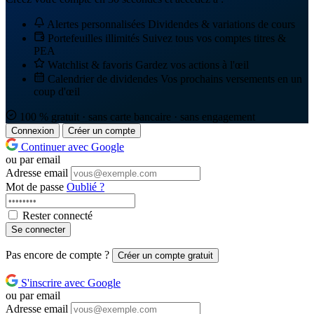
Alertes personnalisées
Dividendes & variations de cours
Portefeuilles illimités
Suivez tous vos comptes titres &
PEA
Watchlist & favoris
Gardez vos actions à l'œil
Calendrier de dividendes
Vos prochains versements en un
coup d'œil
100 % gratuit · sans carte bancaire · sans engagement
Connexion
Créer un compte
Continuer avec Google
ou par email
Adresse email
Mot de passe
Oublié ?
Rester connecté
Se connecter
Pas encore de compte ?
Créer un compte gratuit
S'inscrire avec Google
ou par email
Adresse email