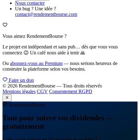
Nous contacter
Un bug ? Une idée ?
contact@rendementbourse.com
Vous aimez RendementBourse ?
Le projet est indépendant et sans pub… dès que vous vous
connectez 😉 Un café nous aide à tenir 🙏
Ou
abonnez-vous au Premium
— nous serions heureux de
construire la plateforme selon vos besoins.
Faire un don
© 2026 RendementBourse — Tous droits réservés
Mentions légales
CGV
Consentement RGPD
Rendement
Bourse
Tout pour suivre vos dividendes —
gratuitement
Créez votre compte en 30 secondes et accédez à :