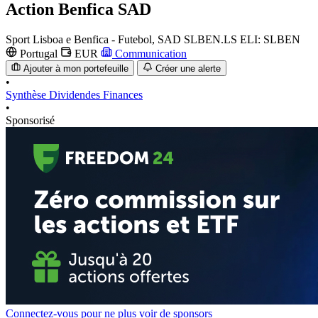
Action
Benfica SAD
Sport Lisboa e Benfica - Futebol, SAD
SLBEN.LS
ELI: SLBEN
Portugal
EUR
Communication
Ajouter à mon portefeuille
Créer une alerte
•
Synthèse
Dividendes
Finances
•
Sponsorisé
Connectez-vous pour ne plus voir de sponsors