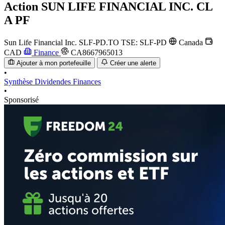
Action
SUN LIFE FINANCIAL INC. CL
A PF
Sun Life Financial Inc.
SLF-PD.TO
TSE: SLF-PD
Canada
CAD
Finance
CA8667965013
Ajouter à mon portefeuille
Créer une alerte
•
Synthèse
Dividendes
Finances
•
Sponsorisé