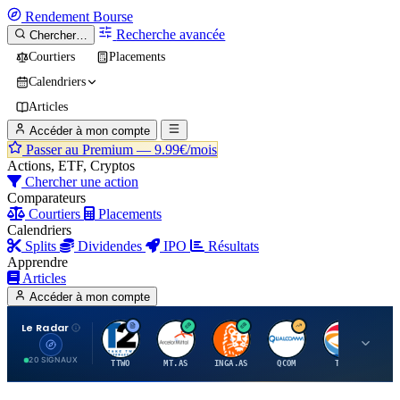
Rendement
Bourse
Recherche avancée
Chercher…
Courtiers
Placements
Calendriers
Articles
Accéder à mon compte
Passer au Premium —
9.99€/mois
Actions, ETF, Cryptos
Chercher une action
Comparateurs
Courtiers
Placements
Calendriers
Splits
Dividendes
IPO
Résultats
Apprendre
Articles
Accéder à mon compte
Le Radar
T
A
I
Q
T
20 SIGNAUX
TTWO
MT.AS
INGA.AS
QCOM
TTE
VK.