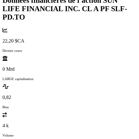
Données financières de l'action SUN
LIFE FINANCIAL INC. CL A PF
SLF-
PD.TO
22,20 $CA
Dernier cours
0 Mrd
LARGE capitalisation
0,82
Beta
4 k
Volume